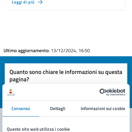
Leggi di più
Ultimo aggiornamento:
13/12/2024, 16:50
Quanto sono chiare le informazioni su questa
pagina?
Valuta la chiarezza delle informazioni (da 1 a 5 stelle)
Seleziona il numero di stelle per valutare la chiarezza delle i
Valuta 1 stelle su 5
Valuta 2 stelle su 5
Valuta 3 stelle su 5
Valuta 4 stelle su 5
Valuta 5 stelle su 5
Consenso
Dettagli
Informazioni sui cookie
Questo sito web utilizza i cookie