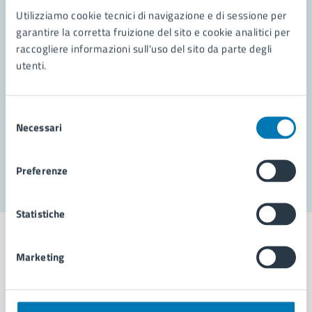
Contatta il comune
Utilizziamo cookie tecnici di navigazione e di sessione per
Leggi le domande frequenti
garantire la corretta fruizione del sito e cookie analitici per
raccogliere informazioni sull'uso del sito da parte degli
Richiedi assistenza
utenti.
Prenota appuntamento
Selezione
Problemi in città
Necessari
del
consenso
Segnala disservizio
Preferenze
Statistiche
Marketing
Comune di Napoli