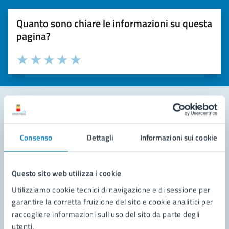
Quanto sono chiare le informazioni su questa
pagina?
Valuta la chiarezza delle informazioni (da 1 a 5 stelle)
Seleziona il numero di stelle per valutare la chiarezza delle i
Valuta 1 stelle su 5
Valuta 2 stelle su 5
Valuta 3 stelle su 5
Valuta 4 stelle su 5
Valuta 5 stelle su 5
Contatta il comune
Consenso
Dettagli
Informazioni sui cookie
Leggi le domande frequenti
Richiedi assistenza
Questo sito web utilizza i cookie
Utilizziamo cookie tecnici di navigazione e di sessione per
Prenota appuntamento
garantire la corretta fruizione del sito e cookie analitici per
raccogliere informazioni sull'uso del sito da parte degli
Problemi in città
utenti.