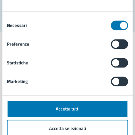
Segnala disservizio
Selezione
Necessari
del
consenso
Preferenze
Statistiche
Comune di Napoli
Marketing
AMMINISTRAZIONE
Aree amministrative
Organi di governo
Municipalità
Accetta tutti
Uffici
Enti e fondazioni
Accetta selezionati
Politici