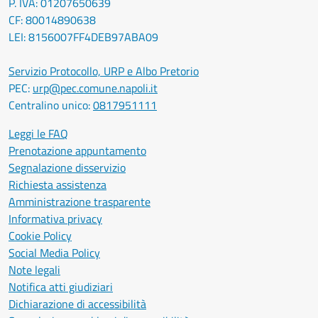
P. IVA: 01207650639
CF: 80014890638
LEI: 8156007FF4DEB97ABA09
Servizio Protocollo, URP e Albo Pretorio
PEC:
urp@pec.comune.napoli.it
Centralino unico:
0817951111
Leggi le FAQ
Prenotazione appuntamento
Segnalazione disservizio
Richiesta assistenza
Amministrazione trasparente
Informativa privacy
Cookie Policy
Social Media Policy
Note legali
Notifica atti giudiziari
Dichiarazione di accessibilità