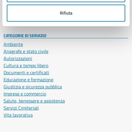
Personale amministrativo
Documenti e dati
Rifiuta
Intranet, posta aziendale e protocollo
CATEGORIE DI SERVIZIO
Ambiente
Anagrafe e stato civile
Autorizzazioni
Cultura e tempo libero
Documenti e certificati
Educazione e formazione
Giustizia e sicurezza pubblica
Imprese e commercio
Salute, benessere e assistenza
Servizi Cimiteriali
Vita lavorativa