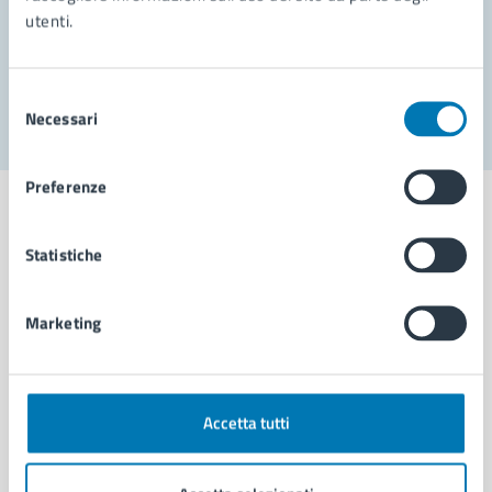
utenti.
Problemi in città
Segnala disservizio
Selezione
Necessari
del
consenso
Preferenze
Statistiche
Comune di Napoli
Marketing
AMMINISTRAZIONE
Aree amministrative
Organi di governo
Accetta tutti
Municipalità
Uffici