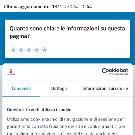
Ultimo aggiornamento:
13/12/2024, 10:44
Quanto sono chiare le informazioni su questa
pagina?
Valuta la chiarezza delle informazioni (da 1 a 5 stelle)
Seleziona il numero di stelle per valutare la chiarezza delle i
Valuta 1 stelle su 5
Valuta 2 stelle su 5
Valuta 3 stelle su 5
Valuta 4 stelle su 5
Valuta 5 stelle su 5
Consenso
Dettagli
Informazioni sui cookie
Contatta il comune
Leggi le domande frequenti
Questo sito web utilizza i cookie
Richiedi assistenza
Utilizziamo cookie tecnici di navigazione e di sessione per
garantire la corretta fruizione del sito e cookie analitici per
Prenota appuntamento
raccogliere informazioni sull'uso del sito da parte degli