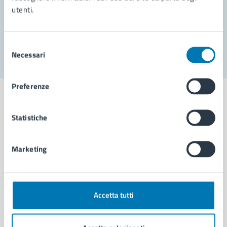
utenti.
Problemi in città
Segnala disservizio
Selezione
Necessari
del
consenso
Preferenze
Statistiche
Comune di Napoli
Marketing
AMMINISTRAZIONE
Aree amministrative
Organi di governo
Accetta tutti
Municipalità
Uffici