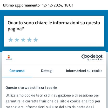
Ultimo aggiornamento:
12/12/2024, 18:01
Quanto sono chiare le informazioni su questa
pagina?
Valuta la chiarezza delle informazioni (da 1 a 5 stelle)
Seleziona il numero di stelle per valutare la chiarezza delle i
Valuta 1 stelle su 5
Valuta 2 stelle su 5
Valuta 3 stelle su 5
Valuta 4 stelle su 5
Valuta 5 stelle su 5
Consenso
Dettagli
Informazioni sui cookie
Contatta il comune
Leggi le domande frequenti
Questo sito web utilizza i cookie
Richiedi assistenza
Utilizziamo cookie tecnici di navigazione e di sessione per
garantire la corretta fruizione del sito e cookie analitici per
Prenota appuntamento
raccogliere informazioni sull'uso del sito da parte degli