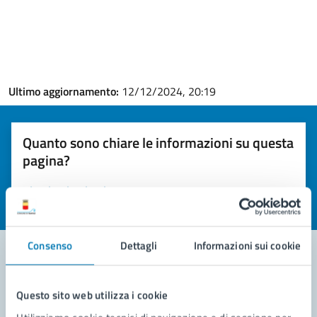
Ultimo aggiornamento:
12/12/2024, 20:19
Quanto sono chiare le informazioni su questa
pagina?
Valuta la chiarezza delle informazioni (da 1 a 5 stelle)
Seleziona il numero di stelle per valutare la chiarezza delle i
Valuta 1 stelle su 5
Valuta 2 stelle su 5
Valuta 3 stelle su 5
Valuta 4 stelle su 5
Valuta 5 stelle su 5
Consenso
Dettagli
Informazioni sui cookie
Contatta il comune
Questo sito web utilizza i cookie