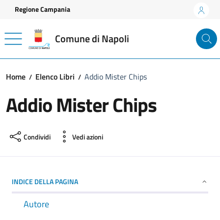
Vai ai contenuti
Vai al footer
Regione Campania
Comune di Napoli
Home
Elenco Libri
Addio Mister Chips
Addio Mister Chips
Condividi
Vedi azioni
INDICE DELLA PAGINA
Autore