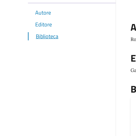
Autore
A
Editore
Biblioteca
Ro
E
Ga
B