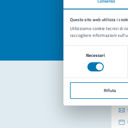
Consenso
Quan
pagi
Questo sito web utilizza i cook
Valuta la
Selezi
Utilizziamo cookie tecnici di n
Valuta 
Val
raccogliere informazioni sull'u
Selezione
Necessari
del
consenso
Con
Rifiuta