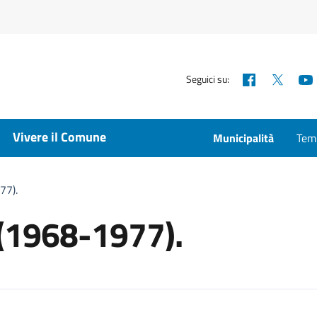
Facebook
X
Seguici su:
Vivere il Comune
Municipalità
Temp
77).
 (1968-1977).