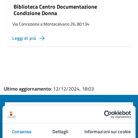
Biblioteca Centro Documentazione
Condizione Donna
Via Concezione a Montecalvario 26, 80134
Leggi di più
Ultimo aggiornamento:
12/12/2024, 18:03
Quanto sono chiare le informazioni su questa
pagina?
Valuta la chiarezza delle informazioni (da 1 a 5 stelle)
Consenso
Dettagli
Informazioni sui cookie
Seleziona il numero di stelle per valutare la chiarezza delle i