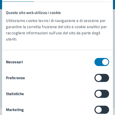
Valuta 1 stelle su 5
Valuta 2 stelle su 5
Valuta 3 stelle su 5
Valuta 4 stelle su 5
Valuta 5 stelle su 5
Questo sito web utilizza i cookie
Utilizziamo cookie tecnici di navigazione e di sessione per
garantire la corretta fruizione del sito e cookie analitici per
Contatta il comune
raccogliere informazioni sull'uso del sito da parte degli
utenti.
Leggi le domande frequenti
Richiedi assistenza
Selezione
Necessari
Prenota appuntamento
del
consenso
Problemi in città
Preferenze
Segnala disservizio
Statistiche
Marketing