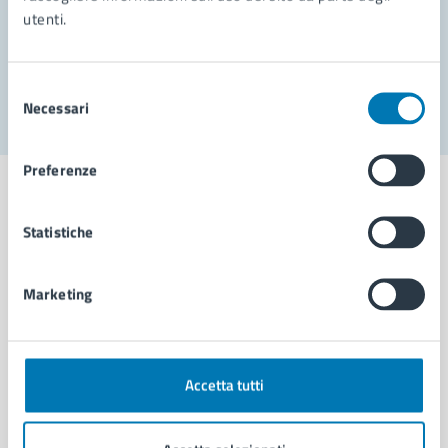
utenti.
Problemi in città
Segnala disservizio
Selezione
Necessari
del
consenso
Preferenze
Statistiche
Comune di Napoli
Marketing
AMMINISTRAZIONE
Aree amministrative
Organi di governo
Accetta tutti
Municipalità
Uffici