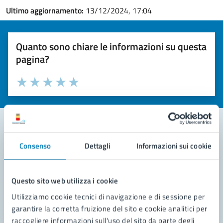
Ultimo aggiornamento:
13/12/2024, 17:04
Quanto sono chiare le informazioni su questa
pagina?
Valuta la chiarezza delle informazioni (da 1 a 5 stelle)
Seleziona il numero di stelle per valutare la chiarezza delle i
Valuta 1 stelle su 5
Valuta 2 stelle su 5
Valuta 3 stelle su 5
Valuta 4 stelle su 5
Valuta 5 stelle su 5
Consenso
Dettagli
Informazioni sui cookie
Contatta il comune
Leggi le domande frequenti
Questo sito web utilizza i cookie
Richiedi assistenza
Utilizziamo cookie tecnici di navigazione e di sessione per
garantire la corretta fruizione del sito e cookie analitici per
Prenota appuntamento
raccogliere informazioni sull'uso del sito da parte degli