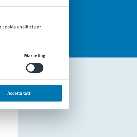
azioni
 cookie analitici per
Marketing
Accetta tutti