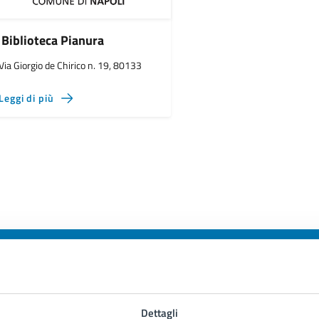
Biblioteca Pianura
Via Giorgio de Chirico n. 19, 80133
Leggi di più
to sono chiare le informazioni su questa
Dettagli