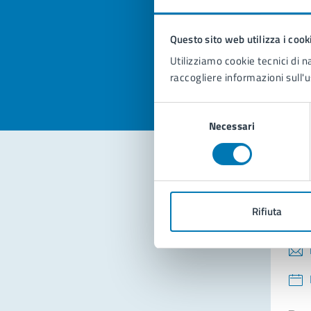
pagi
Questo sito web utilizza i cook
Valuta la
Selezi
Utilizziamo cookie tecnici di n
Valuta 
Val
raccogliere informazioni sull'u
Selezione
Necessari
del
consenso
Con
Rifiuta