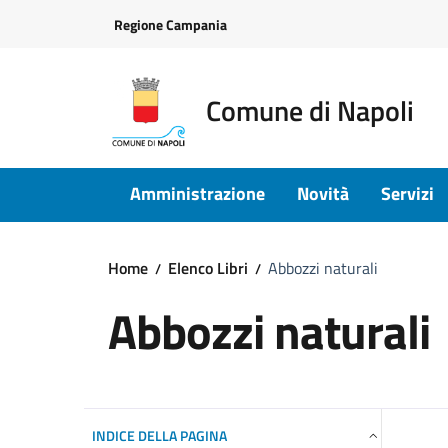
Vai ai contenuti
Vai al footer
Regione Campania
Comune di Napoli
Amministrazione
Novità
Servizi
Home
Elenco Libri
Abbozzi naturali
Abbozzi naturali
INDICE DELLA PAGINA