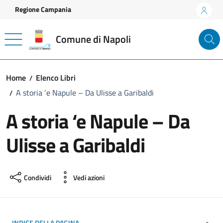
Vai ai contenuti
Vai al footer
Regione Campania
Comune di Napoli
Home
Elenco Libri
A storia ‘e Napule – Da Ulisse a Garibaldi
A storia ‘e Napule – Da
Ulisse a Garibaldi
Condividi
Vedi azioni
INDICE DELLA PAGINA