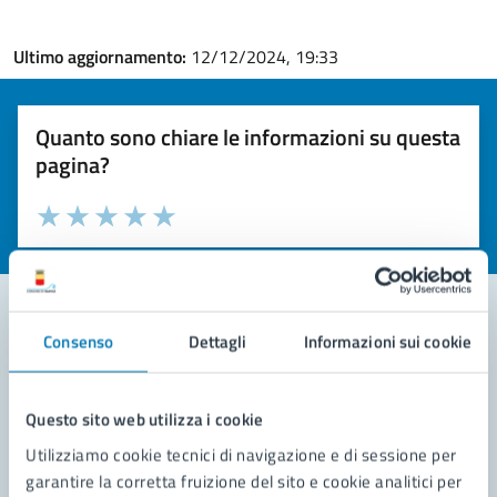
Ultimo aggiornamento:
12/12/2024, 19:33
Quanto sono chiare le informazioni su questa
pagina?
Valuta la chiarezza delle informazioni (da 1 a 5 stelle)
Seleziona il numero di stelle per valutare la chiarezza delle i
Valuta 1 stelle su 5
Valuta 2 stelle su 5
Valuta 3 stelle su 5
Valuta 4 stelle su 5
Valuta 5 stelle su 5
Consenso
Dettagli
Informazioni sui cookie
Contatta il comune
Leggi le domande frequenti
Questo sito web utilizza i cookie
Utilizziamo cookie tecnici di navigazione e di sessione per
Richiedi assistenza
garantire la corretta fruizione del sito e cookie analitici per