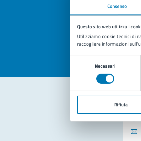
Consenso
Quan
pagi
Questo sito web utilizza i cook
Utilizziamo cookie tecnici di n
Valuta la
Selezi
raccogliere informazioni sull'u
Valuta 
Val
Selezione
Necessari
del
consenso
Con
Rifiuta