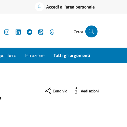
Accedi all'area personale
YouTube
Instagram
LinkedIn
Telegram
WhatsApp
Threads
Cerca
o libero
Istruzione
Tutti gli argomenti
,
Condividi
Vedi azioni