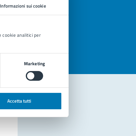
Informazioni sui cookie
 cookie analitici per
azioni
Marketing
Accetta tutti