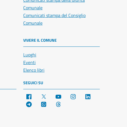
Comunicati stampa della Giunta
Comunale
Comunicati stampa del Consiglio
Comunale
VIVERE IL COMUNE
Luoghi
Eventi
Elenco libri
SEGUICI SU
Facebook
X
YouTube
Instagram
LinkedIn
Telegram
WhatsApp
Threads