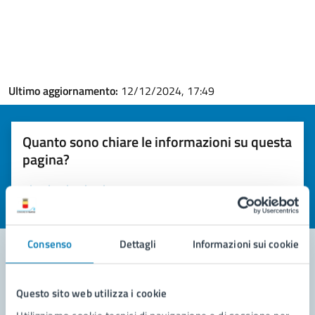
Ultimo aggiornamento:
12/12/2024, 17:49
Quanto sono chiare le informazioni su questa
pagina?
Valuta la chiarezza delle informazioni (da 1 a 5 stelle)
Seleziona il numero di stelle per valutare la chiarezza delle i
Valuta 1 stelle su 5
Valuta 2 stelle su 5
Valuta 3 stelle su 5
Valuta 4 stelle su 5
Valuta 5 stelle su 5
Consenso
Dettagli
Informazioni sui cookie
Contatta il comune
Questo sito web utilizza i cookie