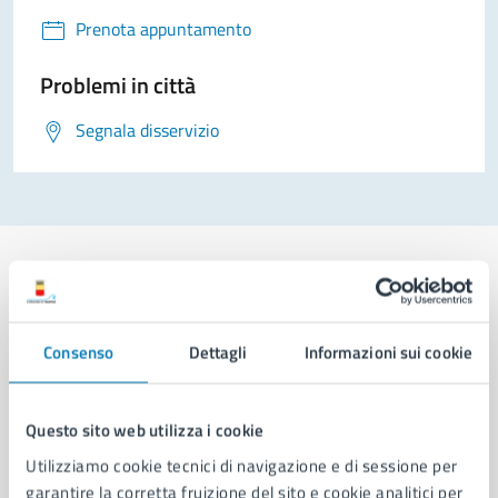
Prenota appuntamento
Problemi in città
Segnala disservizio
Comune di Napoli
Consenso
Dettagli
Informazioni sui cookie
AMMINISTRAZIONE
Questo sito web utilizza i cookie
Aree amministrative
Utilizziamo cookie tecnici di navigazione e di sessione per
Organi di governo
garantire la corretta fruizione del sito e cookie analitici per