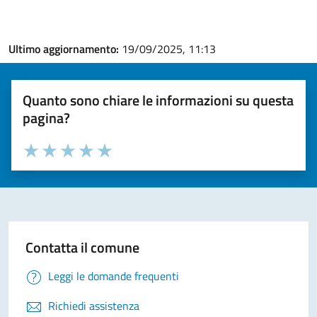
Ultimo aggiornamento:
19/09/2025, 11:13
Quanto sono chiare le informazioni su questa
pagina?
Valuta la chiarezza delle informazioni (da 1 a 5 stelle)
Seleziona il numero di stelle per valutare la chiarezza delle i
Valuta 1 stelle su 5
Valuta 2 stelle su 5
Valuta 3 stelle su 5
Valuta 4 stelle su 5
Valuta 5 stelle su 5
Contatta il comune
Leggi le domande frequenti
Richiedi assistenza