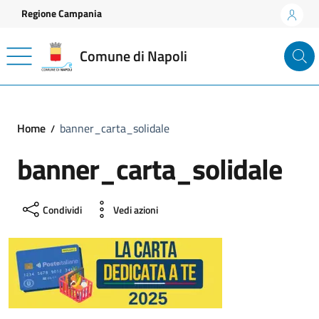
Vai ai contenuti
Vai al footer
Regione Campania
Comune di Napoli
Home
banner_carta_solidale
banner_carta_solidale
Condividi
Vedi azioni