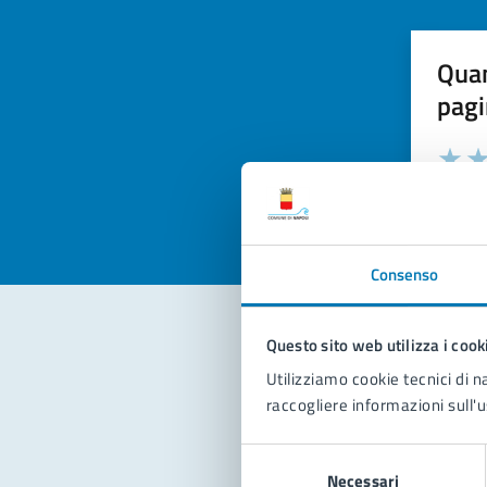
Quan
pagi
Valuta la
Selezi
Valuta 
Val
Consenso
Questo sito web utilizza i cook
Con
Utilizziamo cookie tecnici di n
raccogliere informazioni sull'u
Selezione
Necessari
del