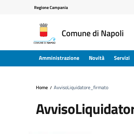
Vai ai contenuti
Vai al footer
Regione Campania
Comune di Napoli
Amministrazione
Novità
Servizi
Home
AvvisoLiquidatore_firmato
AvvisoLiquidato