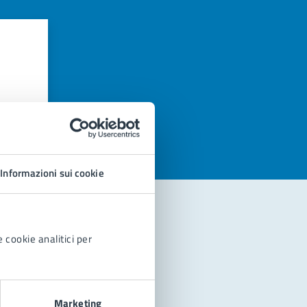
azioni
Informazioni sui cookie
 cookie analitici per
Marketing