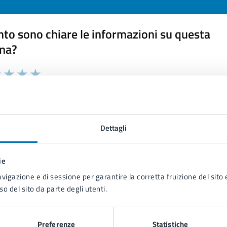
to sono chiare le informazioni su questa
na?
 chiarezza delle informazioni (da 1 a 5 stelle)
ona il numero di stelle per valutare la chiarezza delle inform
1 stelle su 5
uta 2 stelle su 5
Valuta 3 stelle su 5
Valuta 4 stelle su 5
Valuta 5 stelle su 5
Dettagli
ie
tatta il comune
avigazione e di sessione per garantire la corretta fruizione del sito e
so del sito da parte degli utenti.
Leggi le domande frequenti
Richiedi assistenza
Preferenze
Statistiche