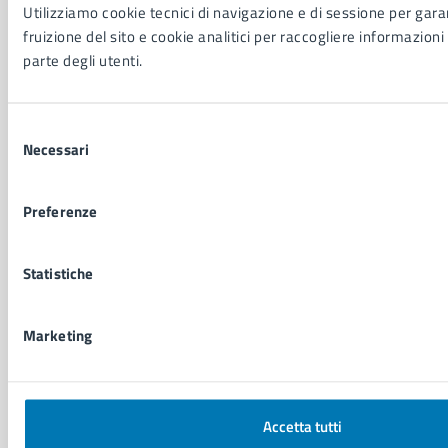
Utilizziamo cookie tecnici di navigazione e di sessione per garan
NOVITÀ
fruizione del sito e cookie analitici per raccogliere informazioni 
Notizie
parte degli utenti.
Avvisi
Comunicati
Comunicati stampa della Giunta Comunale
Selezione
Necessari
Comunicati stampa del Consiglio Comunale
del
consenso
Preferenze
VIVERE IL COMUNE
Luoghi
Eventi
Statistiche
Elenco libri
Marketing
CONTATTI
Comune di Napoli
Palazzo San Giacomo, Piazza Municipio - 80133
Accetta tutti