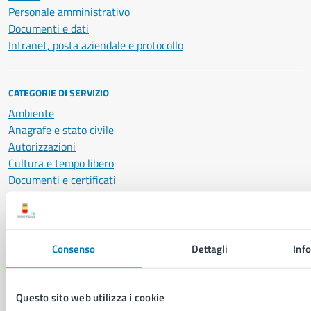
Personale amministrativo
Documenti e dati
Intranet, posta aziendale e protocollo
CATEGORIE DI SERVIZIO
Ambiente
Anagrafe e stato civile
Autorizzazioni
Cultura e tempo libero
Documenti e certificati
Educazione e formazione
Giustizia e sicurezza pubblica
Imprese e commercio
Salute, benessere e assistenza
Consenso
Dettagli
Inf
Servizi Cimiteriali
Vita lavorativa
Questo sito web utilizza i cookie