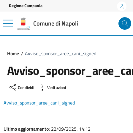
Vai ai contenuti
Vai al footer
Regione Campania
Comune di Napoli
Home
Avviso_sponsor_aree_cani_signed
Avviso_sponsor_aree_ca
Condividi
Vedi azioni
Avviso_sponsor_aree_cani_signed
Ultimo aggiornamento:
22/09/2025, 14:12