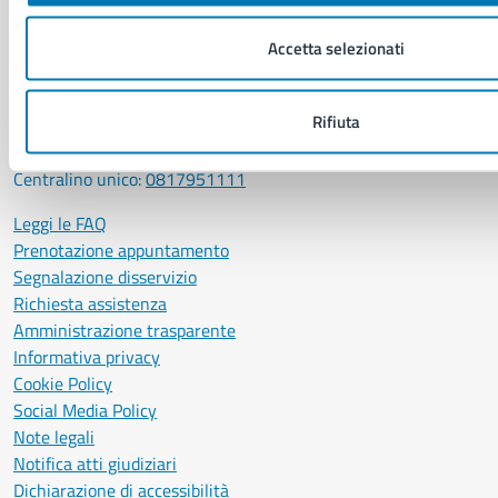
P. IVA: 01207650639
CF: 80014890638
Accetta selezionati
LEI: 8156007FF4DEB97ABA09
Rifiuta
Servizio Protocollo, URP e Albo Pretorio
PEC:
urp@pec.comune.napoli.it
Centralino unico:
0817951111
Leggi le FAQ
Prenotazione appuntamento
Segnalazione disservizio
Richiesta assistenza
Amministrazione trasparente
Informativa privacy
Cookie Policy
Social Media Policy
Note legali
Notifica atti giudiziari
Dichiarazione di accessibilità