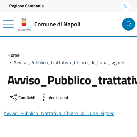
Vai ai contenuti
Vai al footer
Regione Campania
Comune di Napoli
Home
Avviso_Pubblico_trattativa_Chiaro_di_Luna_signed
Avviso_Pubblico_trattat
Condividi
Vedi azioni
Avviso_Pubblico_trattativa_Chiaro_di_Luna_signed