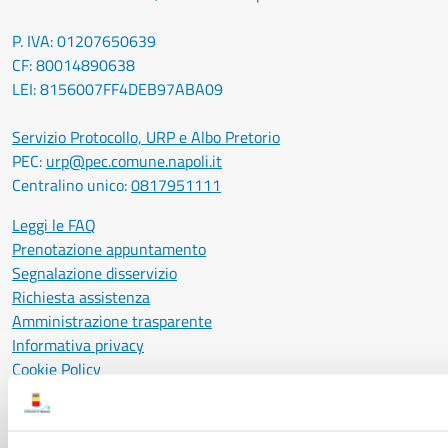
P. IVA: 01207650639
CF: 80014890638
LEI: 8156007FF4DEB97ABA09
Servizio Protocollo, URP e Albo Pretorio
PEC:
urp@pec.comune.napoli.it
Centralino unico:
0817951111
Leggi le FAQ
Prenotazione appuntamento
Segnalazione disservizio
Richiesta assistenza
Amministrazione trasparente
Informativa privacy
Cookie Policy
Social Media Policy
Note legali
Notifica atti giudiziari