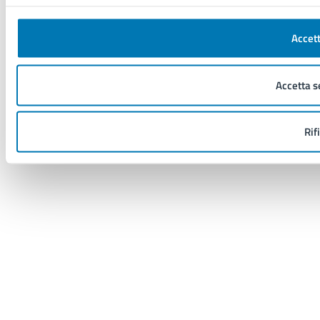
Accett
Accetta s
Rif