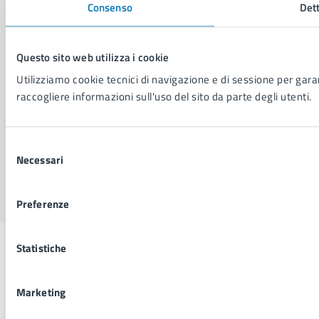
Consenso
Dett
Dichiarazione di accessibilità
Segnalazione problemi di accessibilità
Piano di miglioramento del sito
Questo sito web utilizza i cookie
Utilizziamo cookie tecnici di navigazione e di sessione per garant
SEGUICI SU
raccogliere informazioni sull'uso del sito da parte degli utenti.
Facebook
X
YouTube
Instagram
LinkedIn
Telegram
WhatsApp
Threa
Selezione
Necessari
del
Sito di archivio
Crediti
Mappa del sito
consenso
Preferenze
Statistiche
Marketing