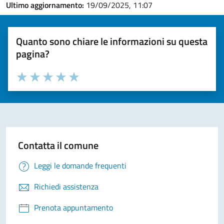
Ultimo aggiornamento:
19/09/2025, 11:07
Quanto sono chiare le informazioni su questa
pagina?
Valuta la chiarezza delle informazioni (da 1 a 5 stelle)
Seleziona il numero di stelle per valutare la chiarezza delle i
Valuta 1 stelle su 5
Valuta 2 stelle su 5
Valuta 3 stelle su 5
Valuta 4 stelle su 5
Valuta 5 stelle su 5
Contatta il comune
Leggi le domande frequenti
Richiedi assistenza
Prenota appuntamento