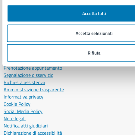
P. IVA: 01207650639
CF: 80014890638
Accetta tutti
LEI: 8156007FF4DEB97ABA09
Accetta selezionati
Servizio Protocollo, URP e Albo Pretorio
PEC:
urp@pec.comune.napoli.it
Centralino unico:
0817951111
Rifiuta
Leggi le FAQ
Prenotazione appuntamento
Segnalazione disservizio
Richiesta assistenza
Amministrazione trasparente
Informativa privacy
Cookie Policy
Social Media Policy
Note legali
Notifica atti giudiziari
Dichiarazione di accessibilità