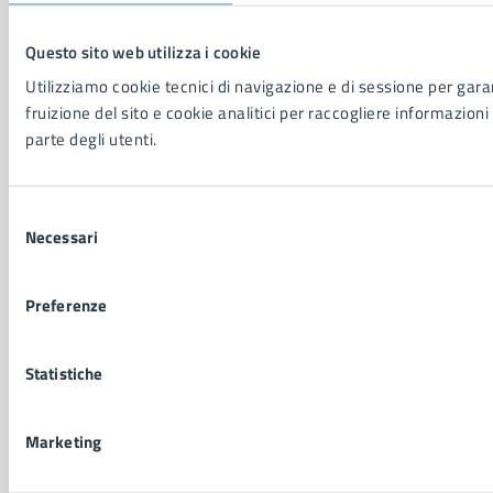
NOVITÀ
Questo sito web utilizza i cookie
Notizie
Avvisi
Utilizziamo cookie tecnici di navigazione e di sessione per garan
Comunicati
fruizione del sito e cookie analitici per raccogliere informazioni 
Comunicati stampa della Giunta Comunale
parte degli utenti.
Comunicati stampa del Consiglio Comunale
Selezione
Necessari
VIVERE IL COMUNE
del
consenso
Luoghi
Eventi
Preferenze
Elenco libri
Statistiche
CONTATTI
Comune di Napoli
Marketing
Palazzo San Giacomo, Piazza Municipio - 80133