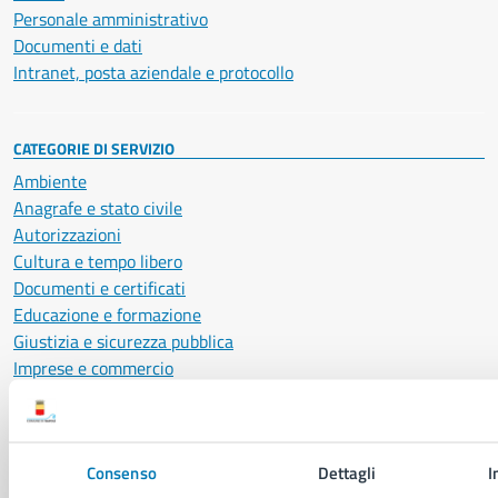
Personale amministrativo
Documenti e dati
Intranet, posta aziendale e protocollo
CATEGORIE DI SERVIZIO
Ambiente
Anagrafe e stato civile
Autorizzazioni
Cultura e tempo libero
Documenti e certificati
Educazione e formazione
Giustizia e sicurezza pubblica
Imprese e commercio
Salute, benessere e assistenza
Servizi Cimiteriali
Vita lavorativa
Consenso
Dettagli
I