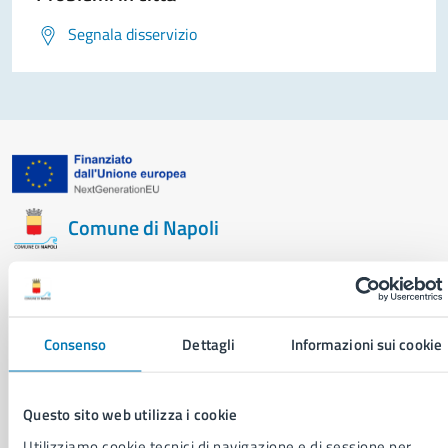
Segnala disservizio
Comune di Napoli
AMMINISTRAZIONE
Aree amministrative
Consenso
Dettagli
Informazioni sui cookie
Organi di governo
Municipalità
Uffici
Questo sito web utilizza i cookie
Enti e fondazioni
Politici
Utilizziamo cookie tecnici di navigazione e di sessione per