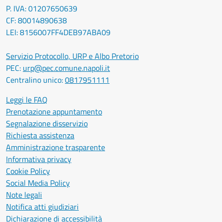
P. IVA: 01207650639
CF: 80014890638
LEI: 8156007FF4DEB97ABA09
Servizio Protocollo, URP e Albo Pretorio
PEC:
urp@pec.comune.napoli.it
Centralino unico:
0817951111
Leggi le FAQ
Prenotazione appuntamento
Segnalazione disservizio
Richiesta assistenza
Amministrazione trasparente
Informativa privacy
Cookie Policy
Social Media Policy
Note legali
Notifica atti giudiziari
Dichiarazione di accessibilità