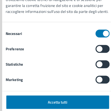
Personale amministrativo
garantire la corretta fruizione del sito e cookie analitici per
Documenti e dati
raccogliere informazioni sull'uso del sito da parte degli utenti.
Intranet, posta aziendale e protocollo
Selezione
Necessari
CATEGORIE DI SERVIZIO
del
consenso
Ambiente
Anagrafe e stato civile
Preferenze
Autorizzazioni
Cultura e tempo libero
Statistiche
Documenti e certificati
Educazione e formazione
Giustizia e sicurezza pubblica
Marketing
Imprese e commercio
Salute, benessere e assistenza
Servizi Cimiteriali
Vita lavorativa
Accetta tutti