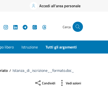
Accedi all'area personale
YouTube
Instagram
LinkedIn
Telegram
WhatsApp
Threads
Cerca
o libero
Istruzione
Tutti gli argomenti
riato
Istanza_di_iscrizione__formato.doc_
Condividi
Vedi azioni