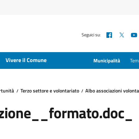
Facebook
X
Seguici su:
Vivere il Comune
Municipalità
Temp
rtunità
Terzo settore e volontariato
Albo associazioni volonta
izione__formato.doc_