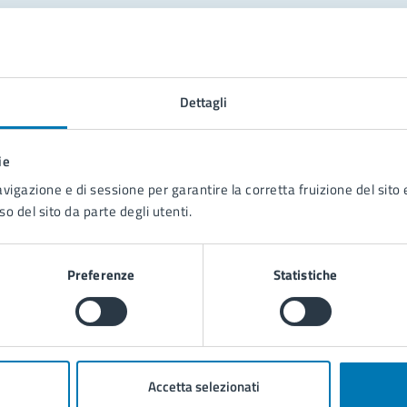
tatta il comune
Leggi le domande frequenti
Dettagli
Richiedi assistenza
ie
Prenota appuntamento
avigazione e di sessione per garantire la corretta fruizione del sito e
so del sito da parte degli utenti.
blemi in città
Segnala disservizio
Preferenze
Statistiche
Accetta selezionati
poli