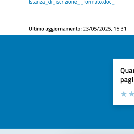
Istanza_di_iscrizione__formato.doc_
Ultimo aggiornamento:
23/05/2025, 16:31
Quan
pagi
Valuta la
Selezi
Valuta 
Val