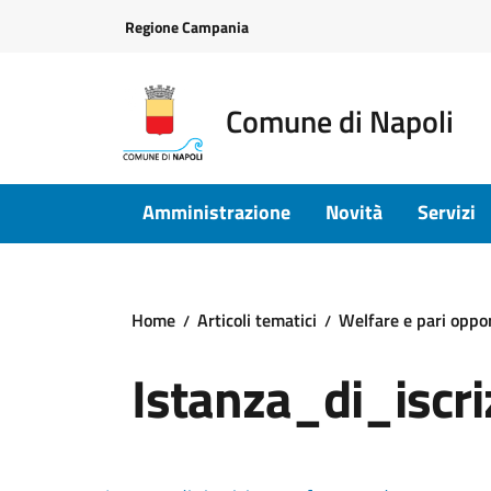
Vai ai contenuti
Vai al footer
Regione Campania
Comune di Napoli
Amministrazione
Novità
Servizi
Home
Articoli tematici
Welfare e pari oppo
Istanza_di_iscr