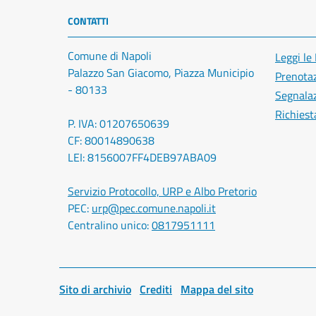
CONTATTI
Comune di Napoli
Leggi le
Palazzo San Giacomo, Piazza Municipio
Prenota
- 80133
Segnalaz
Richiest
P. IVA: 01207650639
CF: 80014890638
LEI: 8156007FF4DEB97ABA09
Servizio Protocollo, URP e Albo Pretorio
PEC:
urp@pec.comune.napoli.it
Centralino unico:
0817951111
Sito di archivio
Crediti
Mappa del sito