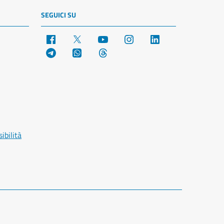
SEGUICI SU
Facebook
X
YouTube
Instagram
LinkedIn
Telegram
WhatsApp
Threads
ibilità