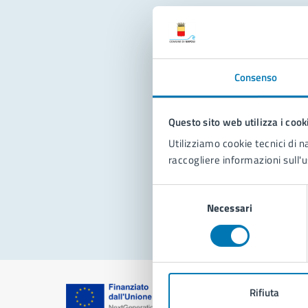
Con
Consenso
Questo sito web utilizza i cook
Utilizziamo cookie tecnici di n
raccogliere informazioni sull'u
Pro
Selezione
Necessari
del
consenso
Rifiuta
Comune di Na