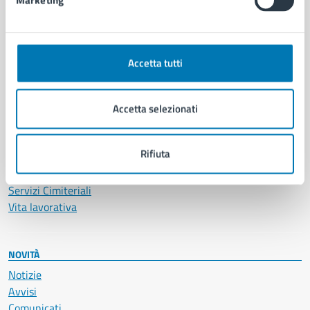
Marketing
CATEGORIE DI SERVIZIO
Ambiente
Anagrafe e stato civile
Accetta tutti
Autorizzazioni
Cultura e tempo libero
Documenti e certificati
Accetta selezionati
Educazione e formazione
Giustizia e sicurezza pubblica
Rifiuta
Imprese e commercio
Salute, benessere e assistenza
Servizi Cimiteriali
Vita lavorativa
NOVITÀ
Notizie
Avvisi
Comunicati