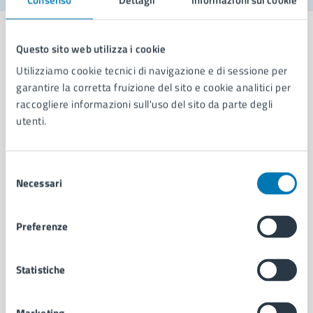
Questo sito web utilizza i cookie
Utilizziamo cookie tecnici di navigazione e di sessione per
Comune di Napoli
garantire la corretta fruizione del sito e cookie analitici per
raccogliere informazioni sull'uso del sito da parte degli
utenti.
AMMINISTRAZIONE
Aree amministrative
Organi di governo
Selezione
Necessari
Municipalità
del
Uffici
consenso
Enti e fondazioni
Preferenze
Politici
Personale amministrativo
Documenti e dati
Statistiche
Intranet, posta aziendale e protocollo