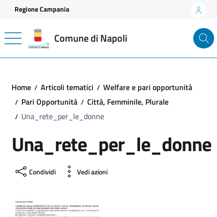
Vai ai contenuti
Vai al footer
Regione Campania
Comune di Napoli
Home
Articoli tematici
Welfare e pari opportunità
Pari Opportunità
Città, Femminile, Plurale
Una_rete_per_le_donne
Una_rete_per_le_donne
Condividi
Vedi azioni