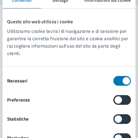
Questo sito web utilizza i cookie
Utilizziamo cookie tecnici di navigazione e di sessione per
Comune di Napoli
garantire la corretta fruizione del sito e cookie analitici per
raccogliere informazioni sull'uso del sito da parte degli
utenti.
AMMINISTRAZIONE
Aree amministrative
Organi di governo
Selezione
Necessari
Municipalità
del
Uffici
consenso
Enti e fondazioni
Preferenze
Politici
Personale amministrativo
Documenti e dati
Statistiche
Intranet, posta aziendale e protocollo