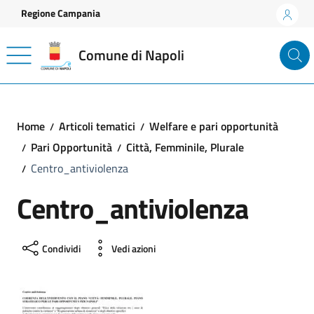
Vai ai contenuti
Vai al footer
Regione Campania
Comune di Napoli
Home
Articoli tematici
Welfare e pari opportunità
Pari Opportunità
Città, Femminile, Plurale
Centro_antiviolenza
Centro_antiviolenza
Condividi
Vedi azioni