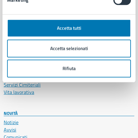
Marketing
CATEGORIE DI SERVIZIO
Ambiente
Anagrafe e stato civile
Accetta tutti
Autorizzazioni
Cultura e tempo libero
Documenti e certificati
Accetta selezionati
Educazione e formazione
Giustizia e sicurezza pubblica
Rifiuta
Imprese e commercio
Salute, benessere e assistenza
Servizi Cimiteriali
Vita lavorativa
NOVITÀ
Notizie
Avvisi
Comunicati