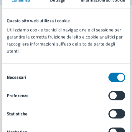
Questo sito web utilizza i cookie
Utilizziamo cookie tecnici di navigazione e di sessione per
Comune di Napoli
garantire la corretta fruizione del sito e cookie analitici per
raccogliere informazioni sull'uso del sito da parte degli
utenti.
AMMINISTRAZIONE
Aree amministrative
Organi di governo
Selezione
Necessari
Municipalità
del
Uffici
consenso
Enti e fondazioni
Preferenze
Politici
Personale amministrativo
Documenti e dati
Statistiche
Intranet, posta aziendale e protocollo