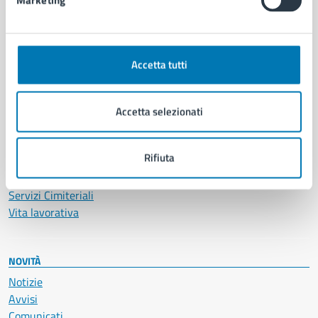
Marketing
CATEGORIE DI SERVIZIO
Ambiente
Anagrafe e stato civile
Accetta tutti
Autorizzazioni
Cultura e tempo libero
Documenti e certificati
Accetta selezionati
Educazione e formazione
Giustizia e sicurezza pubblica
Rifiuta
Imprese e commercio
Salute, benessere e assistenza
Servizi Cimiteriali
Vita lavorativa
NOVITÀ
Notizie
Avvisi
Comunicati