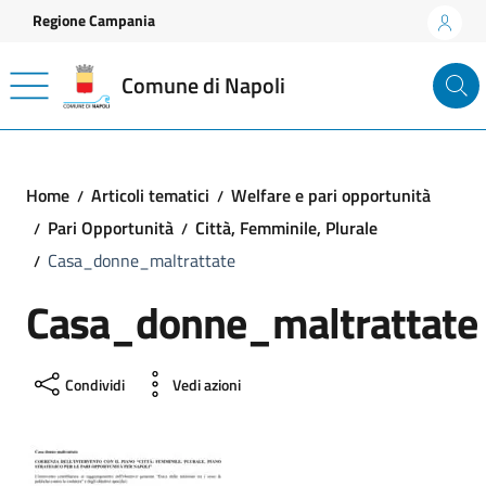
Vai ai contenuti
Vai al footer
Regione Campania
Comune di Napoli
Home
Articoli tematici
Welfare e pari opportunità
Pari Opportunità
Città, Femminile, Plurale
Casa_donne_maltrattate
Casa_donne_maltrattate
Condividi
Vedi azioni