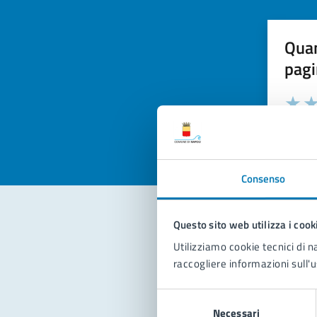
Quan
pagi
Valuta la
Selezi
Valuta 
Val
Consenso
Questo sito web utilizza i cook
Con
Utilizziamo cookie tecnici di n
raccogliere informazioni sull'u
Selezione
Necessari
del