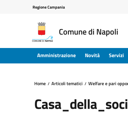
Vai ai contenuti
Vai al footer
Regione Campania
Comune di Napoli
Amministrazione
Novità
Servizi
Home
Articoli tematici
Welfare e pari oppo
Casa_della_soci