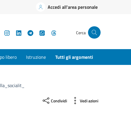
Accedi all'area personale
YouTube
Instagram
LinkedIn
Telegram
WhatsApp
Threads
Cerca
o libero
Istruzione
Tutti gli argomenti
la_socialit_
Condividi
Vedi azioni