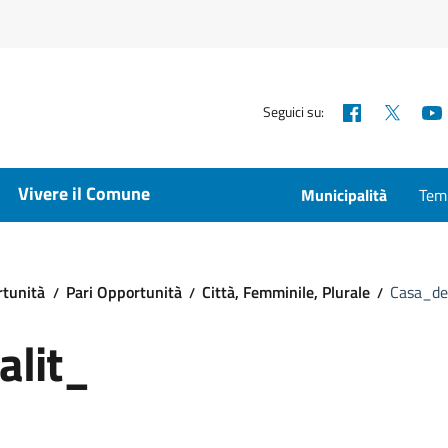
Facebook
X
Seguici su:
Vivere il Comune
Municipalità
Temp
rtunità
Pari Opportunità
Città, Femminile, Plurale
Casa_del
alit_