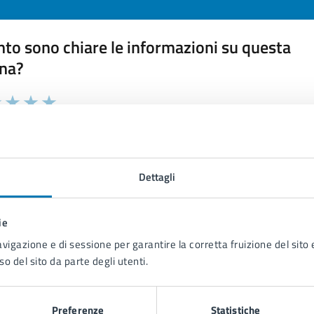
to sono chiare le informazioni su questa
na?
 chiarezza delle informazioni (da 1 a 5 stelle)
ona il numero di stelle per valutare la chiarezza delle inform
1 stelle su 5
uta 2 stelle su 5
Valuta 3 stelle su 5
Valuta 4 stelle su 5
Valuta 5 stelle su 5
Dettagli
ie
tatta il comune
avigazione e di sessione per garantire la corretta fruizione del sito e
so del sito da parte degli utenti.
Leggi le domande frequenti
Richiedi assistenza
Preferenze
Statistiche