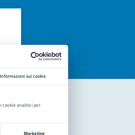
azioni
Informazioni sui cookie
 cookie analitici per
Marketing