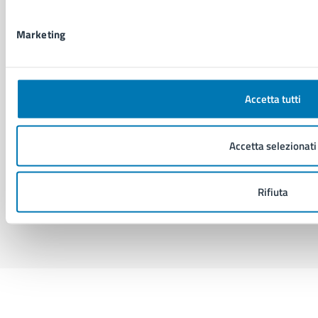
Social Media Policy
Note legali
Marketing
Notifica atti giudiziari
Dichiarazione di accessibilità
Segnalazione problemi di accessibilità
Piano di miglioramento del sito
Accetta tutti
SEGUICI SU
Accetta selezionati
Facebook
X
YouTube
Instagram
LinkedIn
Telegram
WhatsApp
Threa
Rifiuta
Sito di archivio
Crediti
Mappa del sito