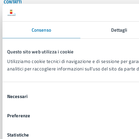
CONTATTI
Comune di Napoli
Palazzo San Giacomo, Piazza Municipio - 80133
Consenso
Dettagli
P. IVA: 01207650639
CF: 80014890638
LEI: 8156007FF4DEB97ABA09
Questo sito web utilizza i cookie
Utilizziamo cookie tecnici di navigazione e di sessione per garan
Servizio Protocollo, URP e Albo Pretorio
analitici per raccogliere informazioni sull'uso del sito da parte d
PEC:
urp@pec.comune.napoli.it
Centralino unico:
0817951111
Selezione
Leggi le FAQ
Necessari
del
Prenotazione appuntamento
consenso
Segnalazione disservizio
Richiesta assistenza
Preferenze
Amministrazione trasparente
Informativa privacy
Statistiche
Cookie Policy