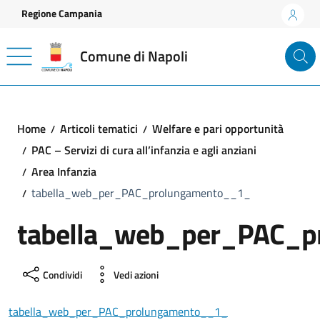
Vai ai contenuti
Vai al footer
Regione Campania
Comune di Napoli
Home
Articoli tematici
Welfare e pari opportunità
PAC – Servizi di cura all’infanzia e agli anziani
Area Infanzia
tabella_web_per_PAC_prolungamento__1_
tabella_web_per_PAC_p
Condividi
Vedi azioni
tabella_web_per_PAC_prolungamento__1_