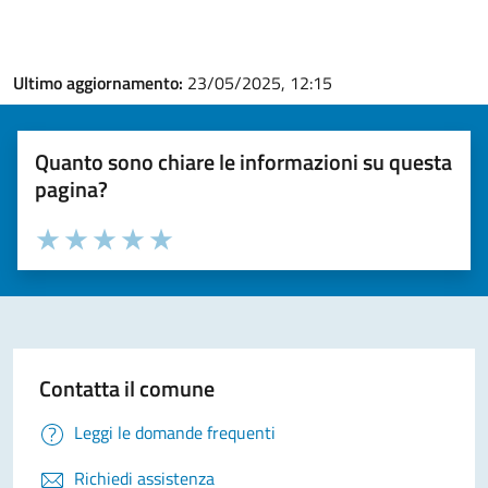
Ultimo aggiornamento:
23/05/2025, 12:15
Quanto sono chiare le informazioni su questa
pagina?
Valuta la chiarezza delle informazioni (da 1 a 5 stelle)
Seleziona il numero di stelle per valutare la chiarezza delle i
Valuta 1 stelle su 5
Valuta 2 stelle su 5
Valuta 3 stelle su 5
Valuta 4 stelle su 5
Valuta 5 stelle su 5
Contatta il comune
Leggi le domande frequenti
Richiedi assistenza