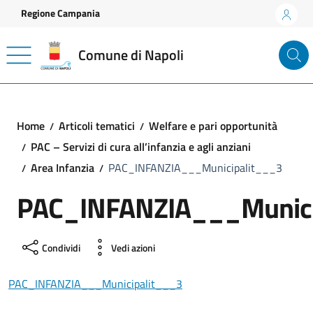
Vai ai contenuti
Vai al footer
Regione Campania
Comune di Napoli
Home
Articoli tematici
Welfare e pari opportunità
PAC – Servizi di cura all’infanzia e agli anziani
Area Infanzia
PAC_INFANZIA___Municipalit___3
PAC_INFANZIA___Munici
Condividi
Vedi azioni
PAC_INFANZIA___Municipalit___3