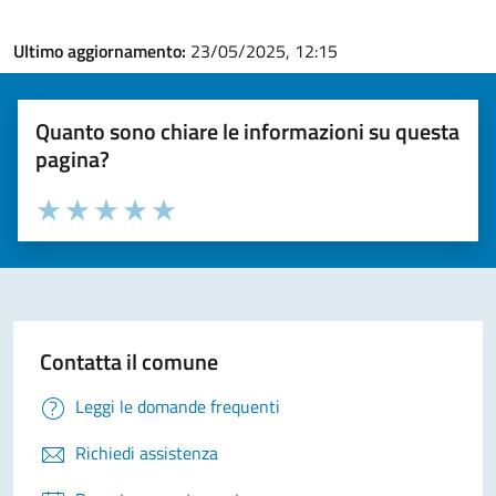
Ultimo aggiornamento:
23/05/2025, 12:15
Quanto sono chiare le informazioni su questa
pagina?
Valuta la chiarezza delle informazioni (da 1 a 5 stelle)
Seleziona il numero di stelle per valutare la chiarezza delle i
Valuta 1 stelle su 5
Valuta 2 stelle su 5
Valuta 3 stelle su 5
Valuta 4 stelle su 5
Valuta 5 stelle su 5
Contatta il comune
Leggi le domande frequenti
Richiedi assistenza