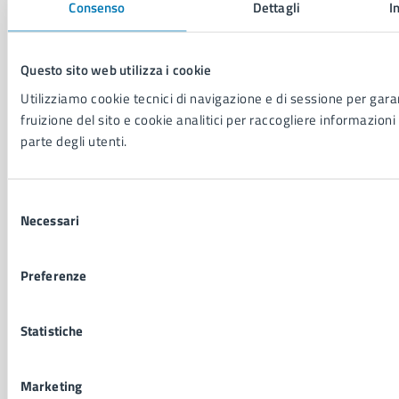
Consenso
Dettagli
I
Vita lavorativa
Questo sito web utilizza i cookie
NOVITÀ
Utilizziamo cookie tecnici di navigazione e di sessione per garan
Notizie
fruizione del sito e cookie analitici per raccogliere informazioni 
Avvisi
parte degli utenti.
Comunicati
Comunicati stampa della Giunta Comunale
Comunicati stampa del Consiglio Comunale
Selezione
Necessari
del
consenso
VIVERE IL COMUNE
Luoghi
Preferenze
Eventi
Elenco libri
Statistiche
CONTATTI
Marketing