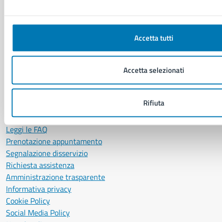
Comune di Napoli
Palazzo San Giacomo, Piazza Municipio - 80133
Accetta tutti
P. IVA: 01207650639
CF: 80014890638
LEI: 8156007FF4DEB97ABA09
Accetta selezionati
Servizio Protocollo, URP e Albo Pretorio
PEC:
urp@pec.comune.napoli.it
Rifiuta
Centralino unico:
0817951111
Leggi le FAQ
Prenotazione appuntamento
Segnalazione disservizio
Richiesta assistenza
Amministrazione trasparente
Informativa privacy
Cookie Policy
Social Media Policy