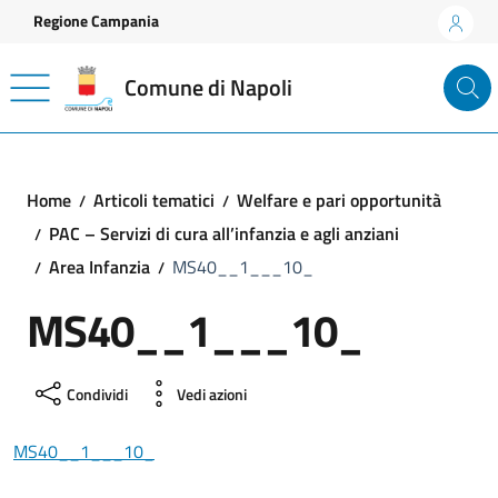
Vai ai contenuti
Vai al footer
Regione Campania
Comune di Napoli
Home
Articoli tematici
Welfare e pari opportunità
PAC – Servizi di cura all’infanzia e agli anziani
Area Infanzia
MS40__1___10_
MS40__1___10_
Condividi
Vedi azioni
MS40__1___10_