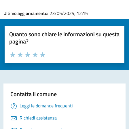
Ultimo aggiornamento:
23/05/2025, 12:15
Quanto sono chiare le informazioni su questa
pagina?
Valuta la chiarezza delle informazioni (da 1 a 5 stelle)
Seleziona il numero di stelle per valutare la chiarezza delle i
Valuta 1 stelle su 5
Valuta 2 stelle su 5
Valuta 3 stelle su 5
Valuta 4 stelle su 5
Valuta 5 stelle su 5
Contatta il comune
Leggi le domande frequenti
Richiedi assistenza