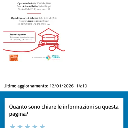
Ultimo aggiornamento:
12/01/2026, 14:19
Quanto sono chiare le informazioni su questa
pagina?
Valuta la chiarezza delle informazioni (da 1 a 5 stelle)
Seleziona il numero di stelle per valutare la chiarezza delle i