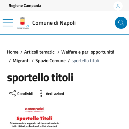
Vai ai contenuti
Vai al footer
Regione Campania
Comune di Napoli
Home
Articoli tematici
Welfare e pari opportunità
Migranti
Spazio Comune
sportello titoli
sportello titoli
Condividi
Vedi azioni