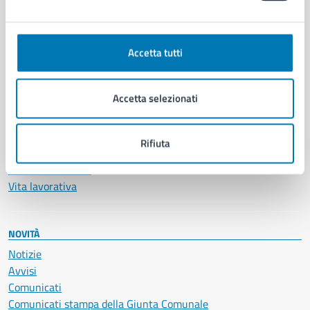
Ambiente
Anagrafe e stato civile
Accetta tutti
Autorizzazioni
Cultura e tempo libero
Documenti e certificati
Accetta selezionati
Educazione e formazione
Giustizia e sicurezza pubblica
Imprese e commercio
Rifiuta
Salute, benessere e assistenza
Servizi Cimiteriali
Vita lavorativa
NOVITÀ
Notizie
Avvisi
Comunicati
Comunicati stampa della Giunta Comunale