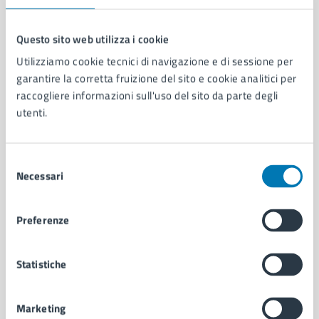
Questo sito web utilizza i cookie
Utilizziamo cookie tecnici di navigazione e di sessione per
Comune di Napoli
garantire la corretta fruizione del sito e cookie analitici per
raccogliere informazioni sull'uso del sito da parte degli
utenti.
AMMINISTRAZIONE
Aree amministrative
Organi di governo
Selezione
Municipalità
Necessari
del
Uffici
consenso
Enti e fondazioni
Politici
Preferenze
Personale amministrativo
Documenti e dati
Statistiche
Intranet, posta aziendale e protocollo
Marketing
CATEGORIE DI SERVIZIO