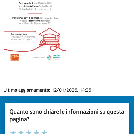
Ultimo aggiornamento:
12/01/2026, 14:25
Quanto sono chiare le informazioni su questa
pagina?
Valuta la chiarezza delle informazioni (da 1 a 5 stelle)
Seleziona il numero di stelle per valutare la chiarezza delle i