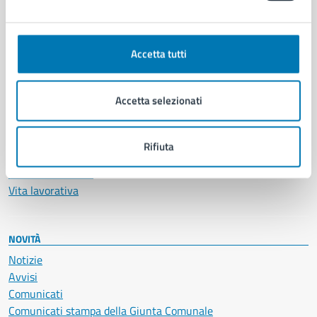
Ambiente
Anagrafe e stato civile
Accetta tutti
Autorizzazioni
Cultura e tempo libero
Documenti e certificati
Accetta selezionati
Educazione e formazione
Giustizia e sicurezza pubblica
Imprese e commercio
Rifiuta
Salute, benessere e assistenza
Servizi Cimiteriali
Vita lavorativa
NOVITÀ
Notizie
Avvisi
Comunicati
Comunicati stampa della Giunta Comunale