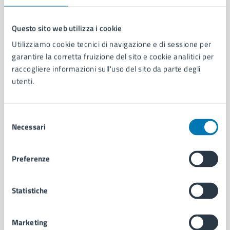
Questo sito web utilizza i cookie
Utilizziamo cookie tecnici di navigazione e di sessione per
Comune di Napoli
garantire la corretta fruizione del sito e cookie analitici per
raccogliere informazioni sull'uso del sito da parte degli
utenti.
AMMINISTRAZIONE
Aree amministrative
Organi di governo
Selezione
Municipalità
Necessari
del
Uffici
consenso
Enti e fondazioni
Politici
Preferenze
Personale amministrativo
Documenti e dati
Statistiche
Intranet, posta aziendale e protocollo
Marketing
CATEGORIE DI SERVIZIO