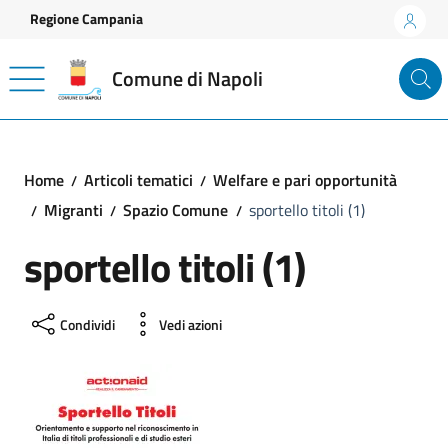
Vai ai contenuti
Vai al footer
Regione Campania
Comune di Napoli
Home
Articoli tematici
Welfare e pari opportunità
Migranti
Spazio Comune
sportello titoli (1)
sportello titoli (1)
Condividi
Vedi azioni