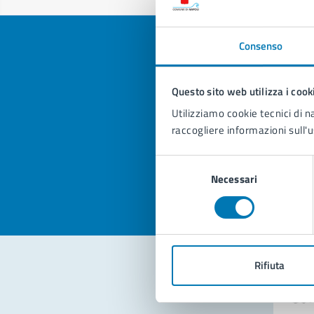
Consenso
Questo sito web utilizza i cook
Quan
Utilizziamo cookie tecnici di n
pagi
raccogliere informazioni sull'u
Valuta la
Selezi
Selezione
Valuta 
Val
Necessari
del
consenso
Rifiuta
Con