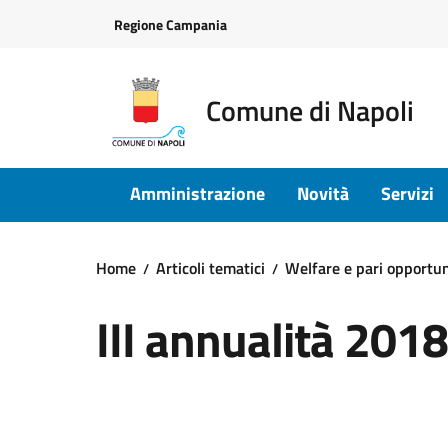
Vai ai contenuti
Vai al footer
Regione Campania
Comune di Napoli
Amministrazione
Novità
Servizi
Home
Articoli tematici
Welfare e pari opportu
III annualità 2018