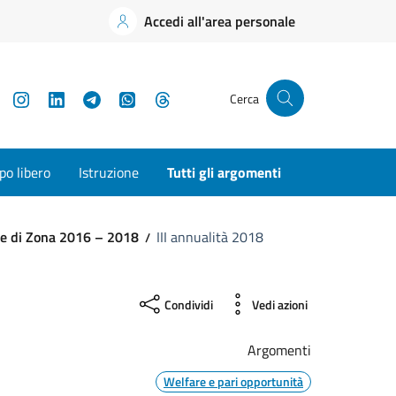
Accedi all'area personale
YouTube
Instagram
LinkedIn
Telegram
WhatsApp
Threads
Cerca
o libero
Istruzione
Tutti gli argomenti
le di Zona 2016 – 2018
III annualità 2018
Condividi
Vedi azioni
Argomenti
Welfare e pari opportunità