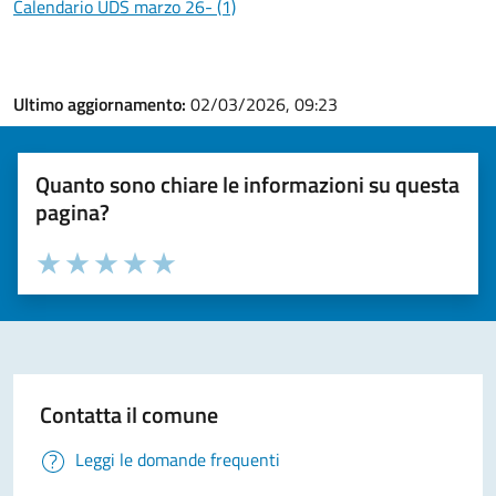
Calendario UDS marzo 26- (1)
Ultimo aggiornamento:
02/03/2026, 09:23
Quanto sono chiare le informazioni su questa
pagina?
Valuta la chiarezza delle informazioni (da 1 a 5 stelle)
Seleziona il numero di stelle per valutare la chiarezza delle i
Valuta 1 stelle su 5
Valuta 2 stelle su 5
Valuta 3 stelle su 5
Valuta 4 stelle su 5
Valuta 5 stelle su 5
Contatta il comune
Leggi le domande frequenti