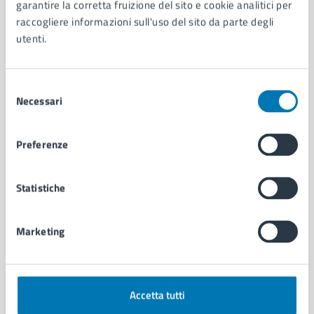
Organi di governo
garantire la corretta fruizione del sito e cookie analitici per
Municipalità
raccogliere informazioni sull'uso del sito da parte degli
Uffici
utenti.
Enti e fondazioni
Politici
Selezione
Personale amministrativo
Necessari
del
Documenti e dati
consenso
Intranet, posta aziendale e protocollo
Preferenze
CATEGORIE DI SERVIZIO
Statistiche
Ambiente
Anagrafe e stato civile
Autorizzazioni
Marketing
Cultura e tempo libero
Documenti e certificati
Educazione e formazione
Giustizia e sicurezza pubblica
Accetta tutti
Imprese e commercio