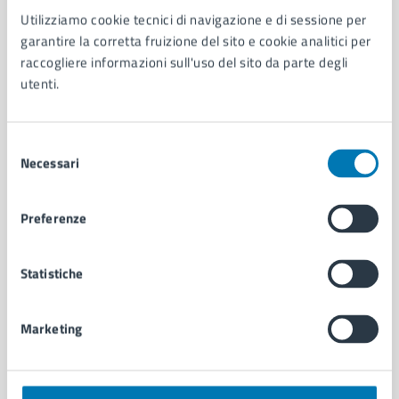
Utilizziamo cookie tecnici di navigazione e di sessione per
AMMINISTRAZIONE
garantire la corretta fruizione del sito e cookie analitici per
Aree amministrative
raccogliere informazioni sull'uso del sito da parte degli
Organi di governo
utenti.
Municipalità
Uffici
Enti e fondazioni
Selezione
Politici
Necessari
del
Personale amministrativo
consenso
Documenti e dati
Preferenze
Intranet, posta aziendale e protocollo
Statistiche
CATEGORIE DI SERVIZIO
Ambiente
Marketing
Anagrafe e stato civile
Autorizzazioni
Cultura e tempo libero
Documenti e certificati