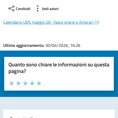
Condividi
Vedi azioni
Calendario UDS maggio 26- Fasce orarie e itinerari (1)
Ultimo aggiornamento:
30/04/2026, 16:26
Quanto sono chiare le informazioni su questa
pagina?
Valuta la chiarezza delle informazioni (da 1 a 5 stelle)
Seleziona il numero di stelle per valutare la chiarezza delle i
Valuta 1 stelle su 5
Valuta 2 stelle su 5
Valuta 3 stelle su 5
Valuta 4 stelle su 5
Valuta 5 stelle su 5