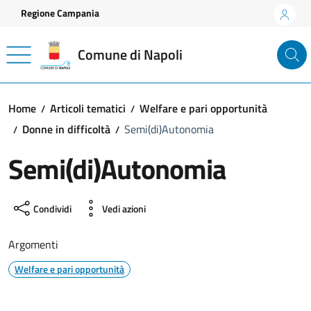
Vai ai contenuti
Vai al footer
Regione Campania
Comune di Napoli
Home
Articoli tematici
Welfare e pari opportunità
Donne in difficoltà
Semi(di)Autonomia
Semi(di)Autonomia
Condividi
Vedi azioni
Argomenti
Welfare e pari opportunità