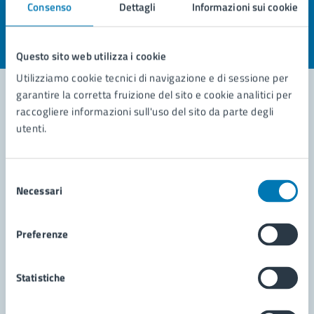
Consenso
Dettagli
Informazioni sui cookie
Valuta la chiarezza delle informazioni (da 1 a 5 stelle)
Seleziona il numero di stelle per valutare la chiarezza delle i
Valuta 1 stelle su 5
Valuta 2 stelle su 5
Valuta 3 stelle su 5
Valuta 4 stelle su 5
Valuta 5 stelle su 5
Questo sito web utilizza i cookie
Utilizziamo cookie tecnici di navigazione e di sessione per
garantire la corretta fruizione del sito e cookie analitici per
raccogliere informazioni sull'uso del sito da parte degli
Contatta il comune
utenti.
Leggi le domande frequenti
Selezione
Richiedi assistenza
Necessari
del
consenso
Prenota appuntamento
Preferenze
Problemi in città
Statistiche
Segnala disservizio