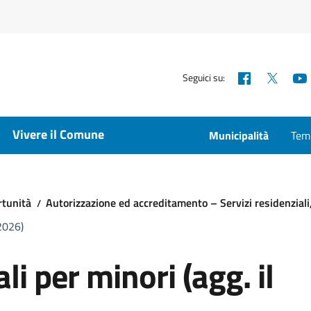
Facebook
X
Seguici su:
Vivere il Comune
Municipalità
Temp
rtunità
Autorizzazione ed accreditamento – Servizi residenziali, s
/2026)
li per minori (agg. il