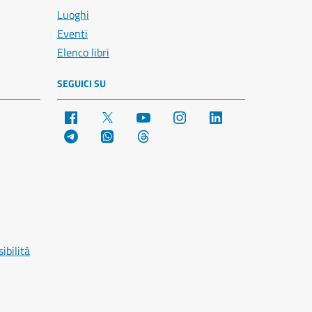
Luoghi
Eventi
Elenco libri
SEGUICI SU
Facebook
X
YouTube
Instagram
LinkedIn
Telegram
WhatsApp
Threads
ibilità