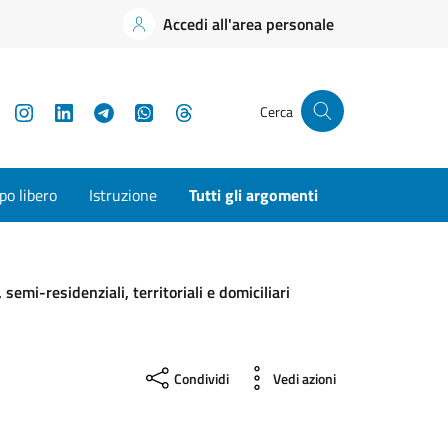
Accedi all'area personale
YouTube
Instagram
LinkedIn
Telegram
WhatsApp
Threads
Cerca
o libero
Istruzione
Tutti gli argomenti
emi-residenziali, territoriali e domiciliari
Condividi
Vedi azioni