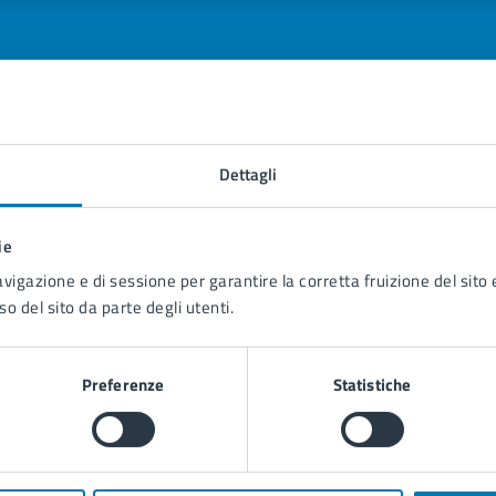
tatta il comune
Dettagli
Leggi le domande frequenti
ie
Richiedi assistenza
avigazione e di sessione per garantire la corretta fruizione del sito e
so del sito da parte degli utenti.
Prenota appuntamento
blemi in città
Preferenze
Statistiche
Segnala disservizio