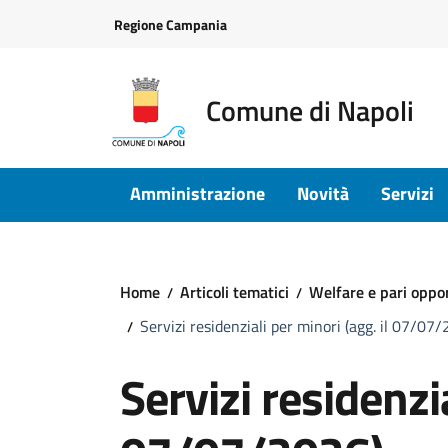
Vai ai contenuti
Vai al footer
Regione Campania
Comune di Napoli
Amministrazione
Novità
Servizi
Home
Articoli tematici
Welfare e pari oppo
Servizi residenziali per minori (agg. il 07/07
Servizi residenzia