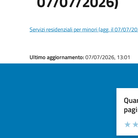
07/07/2026)
Servizi residenziali per minori (agg. il 07/07/2
Ultimo aggiornamento:
07/07/2026, 13:01
Quan
pagi
Valuta la
Selezi
Valuta 
Val