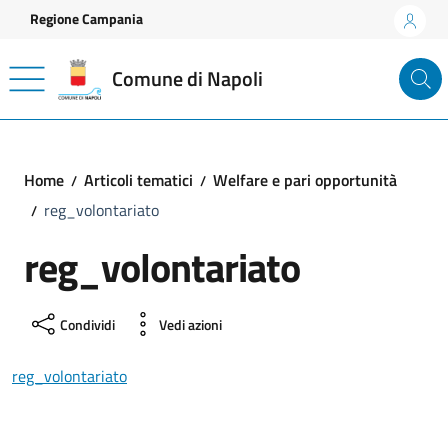
Vai ai contenuti
Vai al footer
Regione Campania
Comune di Napoli
Home
Articoli tematici
Welfare e pari opportunità
reg_volontariato
reg_volontariato
Condividi
Vedi azioni
reg_volontariato