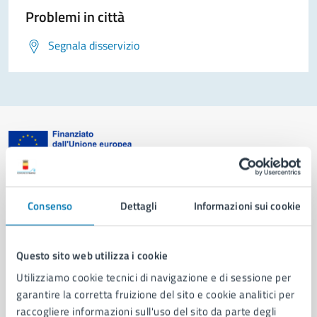
Problemi in città
Segnala disservizio
Comune di Napoli
Consenso
Dettagli
Informazioni sui cookie
AMMINISTRAZIONE
Aree amministrative
Questo sito web utilizza i cookie
Organi di governo
Utilizziamo cookie tecnici di navigazione e di sessione per
Municipalità
garantire la corretta fruizione del sito e cookie analitici per
Uffici
raccogliere informazioni sull'uso del sito da parte degli
Enti e fondazioni