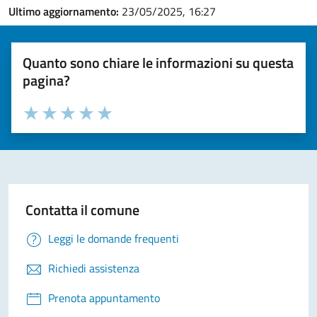
Ultimo aggiornamento:
23/05/2025, 16:27
Quanto sono chiare le informazioni su questa
pagina?
Valuta la chiarezza delle informazioni (da 1 a 5 stelle)
Seleziona il numero di stelle per valutare la chiarezza delle i
Valuta 1 stelle su 5
Valuta 2 stelle su 5
Valuta 3 stelle su 5
Valuta 4 stelle su 5
Valuta 5 stelle su 5
Contatta il comune
Leggi le domande frequenti
Richiedi assistenza
Prenota appuntamento