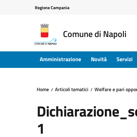
Vai ai contenuti
Vai al footer
Regione Campania
Comune di Napoli
Amministrazione
Novità
Servizi
Home
Articoli tematici
Welfare e pari oppo
Dichiarazione_s
1