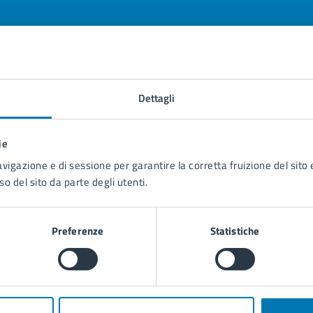
tatta il comune
Dettagli
Leggi le domande frequenti
ie
Richiedi assistenza
avigazione e di sessione per garantire la corretta fruizione del sito e
Prenota appuntamento
so del sito da parte degli utenti.
blemi in città
Preferenze
Statistiche
Segnala disservizio