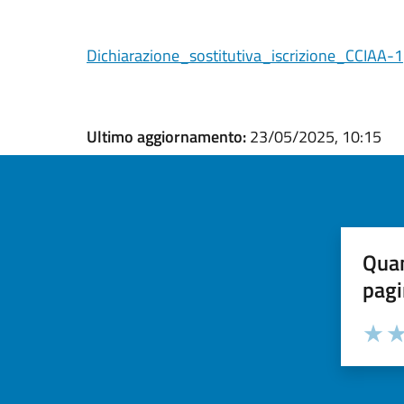
Dichiarazione_sostitutiva_iscrizione_CCIAA-1
Ultimo aggiornamento:
23/05/2025, 10:15
Quan
pagi
Valuta la
Selezi
Valuta 
Val