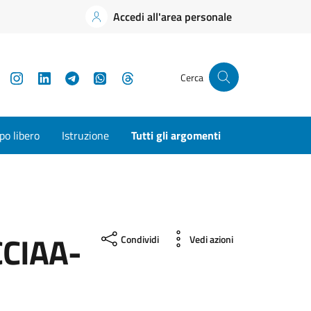
Accedi all'area personale
YouTube
Instagram
LinkedIn
Telegram
WhatsApp
Threads
Cerca
o libero
Istruzione
Tutti gli argomenti
CCIAA-
Condividi
Vedi azioni