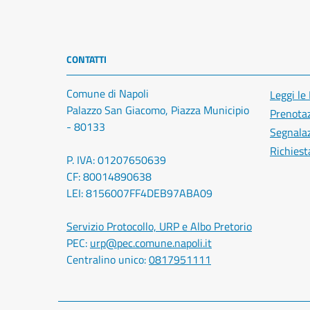
CONTATTI
Comune di Napoli
Leggi le
Palazzo San Giacomo, Piazza Municipio
Prenota
- 80133
Segnalaz
Richiest
P. IVA: 01207650639
CF: 80014890638
LEI: 8156007FF4DEB97ABA09
Servizio Protocollo, URP e Albo Pretorio
PEC:
urp@pec.comune.napoli.it
Centralino unico:
0817951111