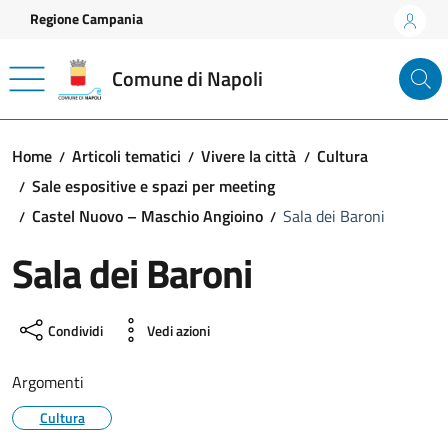
Vai ai contenuti
Vai al footer
Regione Campania
Comune di Napoli
Home
Articoli tematici
Vivere la città
Cultura
Sale espositive e spazi per meeting
Castel Nuovo – Maschio Angioino
Sala dei Baroni
Sala dei Baroni
Condividi
Vedi azioni
Argomenti
Cultura