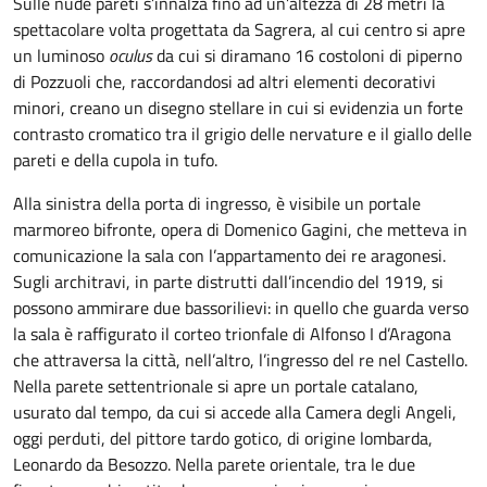
Sulle nude pareti s’innalza fino ad un’altezza di 28 metri la
spettacolare volta progettata da Sagrera, al cui centro si apre
un luminoso
oculus
da cui si diramano 16 costoloni di piperno
di Pozzuoli che, raccordandosi ad altri elementi decorativi
minori, creano un disegno stellare in cui si evidenzia un forte
contrasto cromatico tra il grigio delle nervature e il giallo delle
pareti e della cupola in tufo.
Alla sinistra della porta di ingresso, è visibile un portale
marmoreo bifronte, opera di Domenico Gagini, che metteva in
comunicazione la sala con l’appartamento dei re aragonesi.
Sugli architravi, in parte distrutti dall’incendio del 1919, si
possono ammirare due bassorilievi: in quello che guarda verso
la sala è raffigurato il corteo trionfale di Alfonso I d’Aragona
che attraversa la città, nell’altro, l’ingresso del re nel Castello.
Nella parete settentrionale si apre un portale catalano,
usurato dal tempo, da cui si accede alla Camera degli Angeli,
oggi perduti, del pittore tardo gotico, di origine lombarda,
Leonardo da Besozzo. Nella parete orientale, tra le due