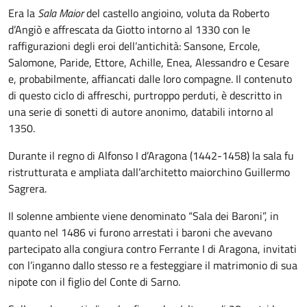
Era la
Sala Maior
del castello angioino, voluta da Roberto
d’Angiò e affrescata da Giotto intorno al 1330 con le
raffigurazioni degli eroi dell’antichità: Sansone, Ercole,
Salomone, Paride, Ettore, Achille, Enea, Alessandro e Cesare
e, probabilmente, affiancati dalle loro compagne. Il contenuto
di questo ciclo di affreschi, purtroppo perduti, è descritto in
una serie di sonetti di autore anonimo, databili intorno al
1350.
Durante il regno di Alfonso I d’Aragona (1442-1458) la sala fu
ristrutturata e ampliata dall’architetto maiorchino Guillermo
Sagrera.
Il solenne ambiente viene denominato “Sala dei Baroni”, in
quanto nel 1486 vi furono arrestati i baroni che avevano
partecipato alla congiura contro Ferrante I di Aragona, invitati
con l’inganno dallo stesso re a festeggiare il matrimonio di sua
nipote con il figlio del Conte di Sarno.