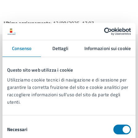
Ultimo aggiornamento:
12/08/2025, 17:07
Consenso
Dettagli
Informazioni sui cookie
Contenuti correlati
Questo sito web utilizza i cookie
Amministrazione
Utilizziamo cookie tecnici di navigazione e di sessione per
garantire la corretta fruizione del sito e cookie analitici per
Area Cultura
raccogliere informazioni sull'uso del sito da parte degli
utenti.
Selezione
Necessari
del
consenso