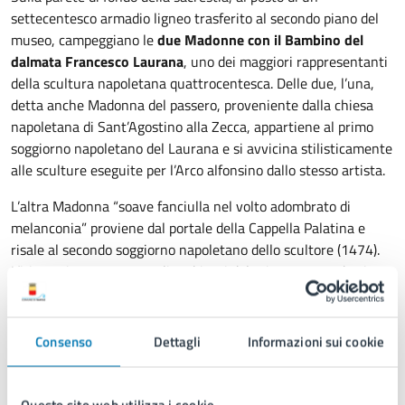
settecentesco armadio ligneo trasferito al secondo piano del
museo, campeggiano le
due Madonne con il Bambino del
dalmata Francesco Laurana
, uno dei maggiori rappresentanti
della scultura napoletana quattrocentesca. Delle due, l’una,
detta anche Madonna del passero, proveniente dalla chiesa
napoletana di Sant’Agostino alla Zecca, appartiene al primo
soggiorno napoletano del Laurana e si avvicina stilisticamente
alle sculture eseguite per l’Arco alfonsino dallo stesso artista.
L’altra Madonna “soave fanciulla nel volto adombrato di
melanconia” proviene dal portale della Cappella Palatina e
risale al secondo soggiorno napoletano dello scultore (1474).
L’itinerario prosegue negli ambienti del primo e secondo piano
dell’ala meridionale del Castello.
Consenso
Dettagli
Informazioni sui cookie
Questo sito web utilizza i cookie