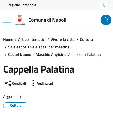
Vai ai contenuti
Vai al footer
Regione Campania
Comune di Napoli
Home
Articoli tematici
Vivere la città
Cultura
Sale espositive e spazi per meeting
Castel Nuovo – Maschio Angioino
Cappella Palatina
Cappella Palatina
Condividi
Vedi azioni
Argomenti
Cultura