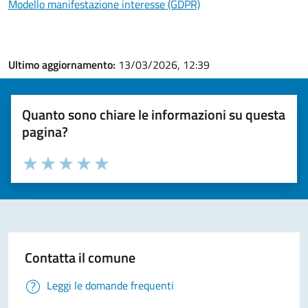
Modello manifestazione interesse (GDPR)
Ultimo aggiornamento:
13/03/2026, 12:39
Quanto sono chiare le informazioni su questa
pagina?
Valuta la chiarezza delle informazioni (da 1 a 5 stelle)
Seleziona il numero di stelle per valutare la chiarezza delle i
Valuta 1 stelle su 5
Valuta 2 stelle su 5
Valuta 3 stelle su 5
Valuta 4 stelle su 5
Valuta 5 stelle su 5
Contatta il comune
Leggi le domande frequenti