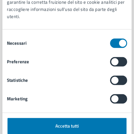
Organi di governo
garantire la corretta fruizione del sito e cookie analitici per
Municipalità
raccogliere informazioni sull'uso del sito da parte degli
Uffici
utenti.
Enti e fondazioni
Politici
Selezione
Personale amministrativo
Necessari
del
Documenti e dati
consenso
Intranet, posta aziendale e protocollo
Preferenze
CATEGORIE DI SERVIZIO
Statistiche
Ambiente
Anagrafe e stato civile
Autorizzazioni
Marketing
Cultura e tempo libero
Documenti e certificati
Educazione e formazione
Giustizia e sicurezza pubblica
Accetta tutti
Imprese e commercio