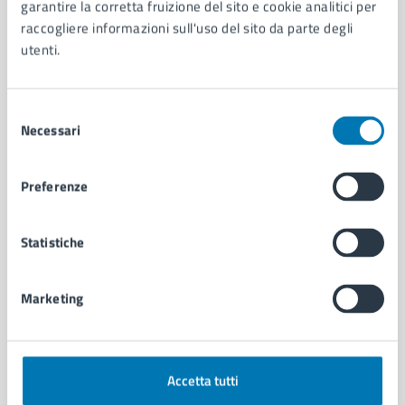
Organi di governo
garantire la corretta fruizione del sito e cookie analitici per
Municipalità
raccogliere informazioni sull'uso del sito da parte degli
Uffici
utenti.
Enti e fondazioni
Politici
Selezione
Personale amministrativo
Necessari
del
Documenti e dati
consenso
Intranet, posta aziendale e protocollo
Preferenze
CATEGORIE DI SERVIZIO
Statistiche
Ambiente
Anagrafe e stato civile
Autorizzazioni
Marketing
Cultura e tempo libero
Documenti e certificati
Educazione e formazione
Giustizia e sicurezza pubblica
Accetta tutti
Imprese e commercio