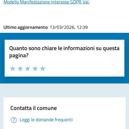
Modello Manifestazione interesse GDPR Val.
Ultimo aggiornamento:
13/03/2026, 12:39
Quanto sono chiare le informazioni su questa
pagina?
Valuta la chiarezza delle informazioni (da 1 a 5 stelle)
Seleziona il numero di stelle per valutare la chiarezza delle i
Valuta 1 stelle su 5
Valuta 2 stelle su 5
Valuta 3 stelle su 5
Valuta 4 stelle su 5
Valuta 5 stelle su 5
Contatta il comune
Leggi le domande frequenti