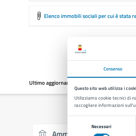
Elenco immobili sociali per cui è stata 
Consenso
Ultimo aggiornamento:
13/07/2026, 15:05
Questo sito web utilizza i cook
Utilizziamo cookie tecnici di n
raccogliere informazioni sull'u
Selezione
Necessari
del
Amministrazione
consenso