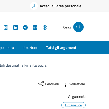
Accedi all'area personale
YouTube
Instagram
LinkedIn
Telegram
WhatsApp
Threads
Cerca
o libero
Istruzione
Tutti gli argomenti
li destinati a Finalità Sociali
Condividi
Vedi azioni
Argomenti
Urbanistica