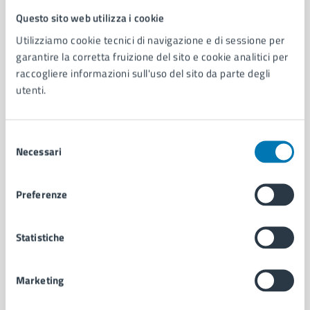
Questo sito web utilizza i cookie
Comune di Napoli
Utilizziamo cookie tecnici di navigazione e di sessione per
garantire la corretta fruizione del sito e cookie analitici per
AMMINISTRAZIONE
raccogliere informazioni sull'uso del sito da parte degli
utenti.
Aree amministrative
Organi di governo
Municipalità
Selezione
Uffici
Necessari
del
Enti e fondazioni
consenso
Politici
Personale amministrativo
Preferenze
Documenti e dati
Intranet, posta aziendale e protocollo
Statistiche
CATEGORIE DI SERVIZIO
Marketing
Ambiente
Anagrafe e stato civile