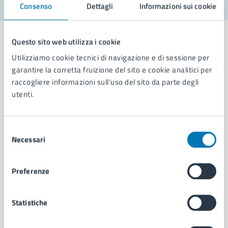
Consenso
Dettagli
Informazioni sui cookie
Questo sito web utilizza i cookie
Utilizziamo cookie tecnici di navigazione e di sessione per
garantire la corretta fruizione del sito e cookie analitici per
Comune di Napoli
raccogliere informazioni sull'uso del sito da parte degli
utenti.
AMMINISTRAZIONE
Aree amministrative
Selezione
Organi di governo
Necessari
del
Municipalità
consenso
Uffici
Preferenze
Enti e fondazioni
Politici
Personale amministrativo
Statistiche
Documenti e dati
Intranet, posta aziendale e protocollo