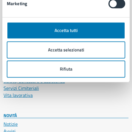
Marketing
CATEGORIE DI SERVIZIO
Ambiente
Accetta tutti
Anagrafe e stato civile
Autorizzazioni
Cultura e tempo libero
Accetta selezionati
Documenti e certificati
Educazione e formazione
Giustizia e sicurezza pubblica
Rifiuta
Imprese e commercio
Salute, benessere e assistenza
Servizi Cimiteriali
Vita lavorativa
NOVITÀ
Notizie
Avvisi