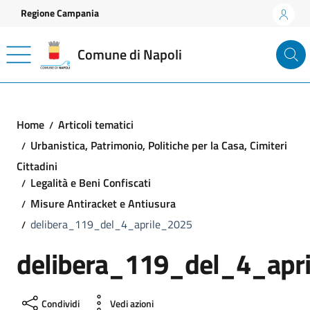
Vai ai contenuti
Vai al footer
Regione Campania
Comune di Napoli
Home
Articoli tematici
Urbanistica, Patrimonio, Politiche per la Casa, Cimiteri
Cittadini
Legalità e Beni Confiscati
Misure Antiracket e Antiusura
delibera_119_del_4_aprile_2025
delibera_119_del_4_apr
Condividi
Vedi azioni