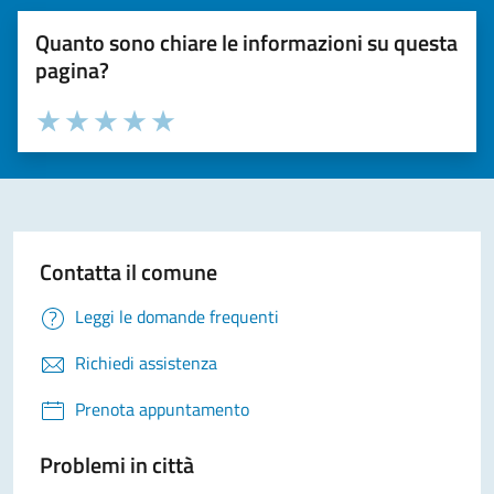
Quanto sono chiare le informazioni su questa
pagina?
Valuta la chiarezza delle informazioni (da 1 a 5 stelle)
Seleziona il numero di stelle per valutare la chiarezza delle i
Valuta 1 stelle su 5
Valuta 2 stelle su 5
Valuta 3 stelle su 5
Valuta 4 stelle su 5
Valuta 5 stelle su 5
Contatta il comune
Leggi le domande frequenti
Richiedi assistenza
Prenota appuntamento
Problemi in città