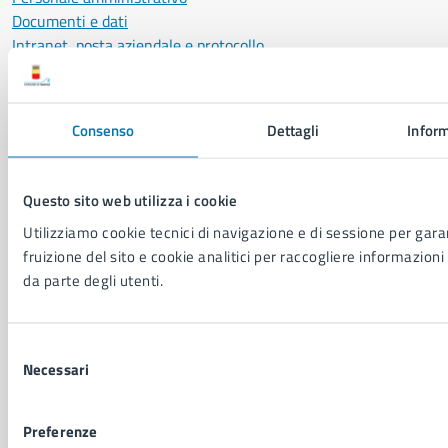
Documenti e dati
Intranet, posta aziendale e protocollo
CATEGORIE DI SERVIZIO
Consenso
Dettagli
Inform
Ambiente
Anagrafe e stato civile
Autorizzazioni
Questo sito web utilizza i cookie
Cultura e tempo libero
Utilizziamo cookie tecnici di navigazione e di sessione per garan
Documenti e certificati
fruizione del sito e cookie analitici per raccogliere informazioni 
Educazione e formazione
da parte degli utenti.
Giustizia e sicurezza pubblica
Imprese e commercio
Salute, benessere e assistenza
Selezione
Servizi Cimiteriali
Necessari
del
Vita lavorativa
consenso
Preferenze