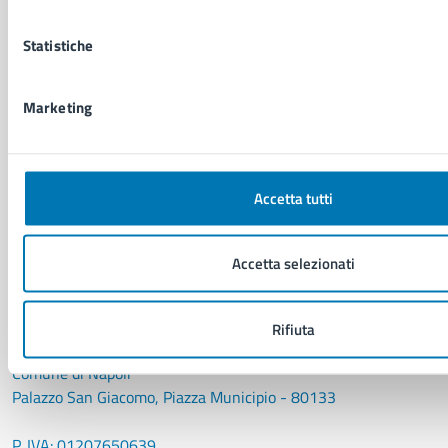
NOVITÀ
Notizie
Statistiche
Avvisi
Comunicati
Comunicati stampa della Giunta Comunale
Marketing
Comunicati stampa del Consiglio Comunale
Accetta tutti
VIVERE IL COMUNE
Luoghi
Eventi
Accetta selezionati
Elenco libri
Rifiuta
CONTATTI
Comune di Napoli
Palazzo San Giacomo, Piazza Municipio - 80133
P. IVA: 01207650639