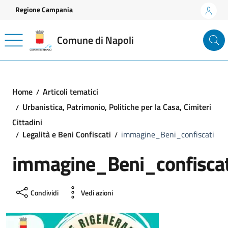
Vai ai contenuti
Vai al footer
Regione Campania
Comune di Napoli
Home
Articoli tematici
Urbanistica, Patrimonio, Politiche per la Casa, Cimiteri
Cittadini
Legalità e Beni Confiscati
immagine_Beni_confiscati
immagine_Beni_confiscat
Condividi
Vedi azioni