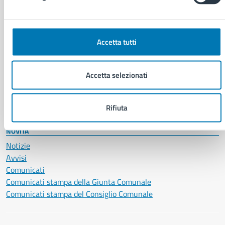
Autorizzazioni
Cultura e tempo libero
Documenti e certificati
Educazione e formazione
Accetta tutti
Giustizia e sicurezza pubblica
Imprese e commercio
Salute, benessere e assistenza
Accetta selezionati
Servizi Cimiteriali
Vita lavorativa
Rifiuta
NOVITÀ
Notizie
Avvisi
Comunicati
Comunicati stampa della Giunta Comunale
Comunicati stampa del Consiglio Comunale