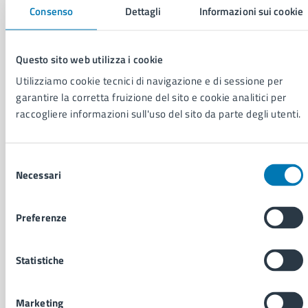
Comune di Napoli
Consenso
Dettagli
Informazioni sui cookie
AMMINISTRAZIONE
Questo sito web utilizza i cookie
Aree amministrative
Utilizziamo cookie tecnici di navigazione e di sessione per
Organi di governo
garantire la corretta fruizione del sito e cookie analitici per
Municipalità
raccogliere informazioni sull'uso del sito da parte degli utenti.
Uffici
Enti e fondazioni
Politici
Selezione
Personale amministrativo
Necessari
del
Documenti e dati
consenso
Intranet, posta aziendale e protocollo
Preferenze
CATEGORIE DI SERVIZIO
Statistiche
Ambiente
Anagrafe e stato civile
Marketing