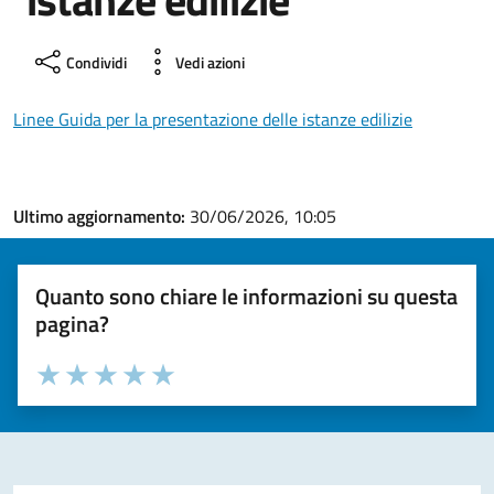
Condividi
Vedi azioni
Linee Guida per la presentazione delle istanze edilizie
Ultimo aggiornamento:
30/06/2026, 10:05
Quanto sono chiare le informazioni su questa
pagina?
Valuta la chiarezza delle informazioni (da 1 a 5 stelle)
Seleziona il numero di stelle per valutare la chiarezza delle i
Valuta 1 stelle su 5
Valuta 2 stelle su 5
Valuta 3 stelle su 5
Valuta 4 stelle su 5
Valuta 5 stelle su 5