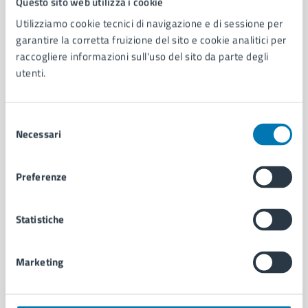
Questo sito web utilizza i cookie
Utilizziamo cookie tecnici di navigazione e di sessione per
AMMINISTRAZIONE
garantire la corretta fruizione del sito e cookie analitici per
raccogliere informazioni sull'uso del sito da parte degli
Aree amministrative
utenti.
Organi di governo
Municipalità
Uffici
Selezione
Enti e fondazioni
Necessari
del
Politici
consenso
Personale amministrativo
Documenti e dati
Preferenze
Intranet, posta aziendale e protocollo
Statistiche
CATEGORIE DI SERVIZIO
Ambiente
Marketing
Anagrafe e stato civile
Autorizzazioni
Cultura e tempo libero