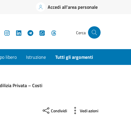
Accedi all'area personale
YouTube
Instagram
LinkedIn
Telegram
WhatsApp
Threads
Cerca
o libero
Istruzione
Tutti gli argomenti
dilizia Privata – Costi
Condividi
Vedi azioni