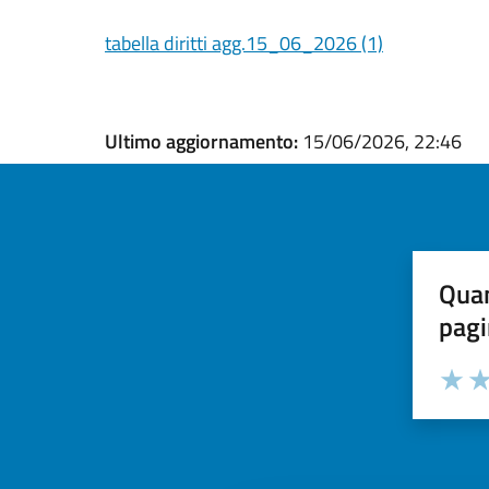
tabella diritti agg.15_06_2026 (1)
Ultimo aggiornamento:
15/06/2026, 22:46
Quan
pagi
Valuta la
Selezi
Valuta 
Val