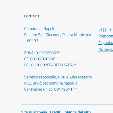
CONTATTI
Comune di Napoli
Leggi le
Palazzo San Giacomo, Piazza Municipio
Prenota
- 80133
Segnalaz
Richiest
P. IVA: 01207650639
CF: 80014890638
LEI: 8156007FF4DEB97ABA09
Servizio Protocollo, URP e Albo Pretorio
PEC:
urp@pec.comune.napoli.it
Centralino unico:
0817951111
Sito di archivio
Crediti
Mappa del sito