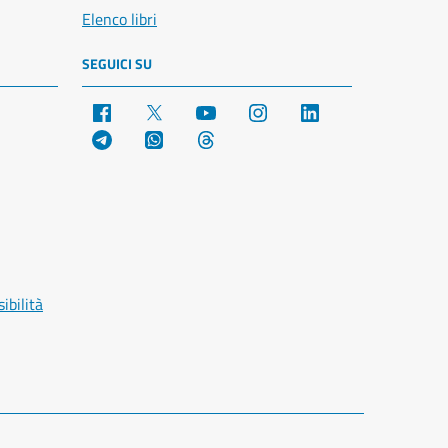
Elenco libri
SEGUICI SU
Facebook
X
YouTube
Instagram
LinkedIn
Telegram
WhatsApp
Threads
ibilità