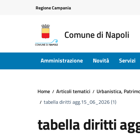
Vai ai contenuti
Vai al footer
Regione Campania
Comune di Napoli
Amministrazione
Novità
Servizi
Home
Articoli tematici
Urbanistica, Patrimon
tabella diritti agg.15_06_2026 (1)
tabella diritti 