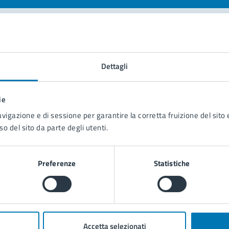
tatta il comune
Dettagli
Leggi le domande frequenti
Richiedi assistenza
ie
avigazione e di sessione per garantire la corretta fruizione del sito e
Prenota appuntamento
so del sito da parte degli utenti.
blemi in città
Preferenze
Statistiche
Segnala disservizio
Accetta selezionati