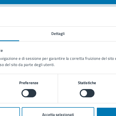
tatta il comune
Dettagli
Leggi le domande frequenti
Richiedi assistenza
ie
avigazione e di sessione per garantire la corretta fruizione del sito e
Prenota appuntamento
so del sito da parte degli utenti.
blemi in città
Preferenze
Statistiche
Segnala disservizio
Accetta selezionati