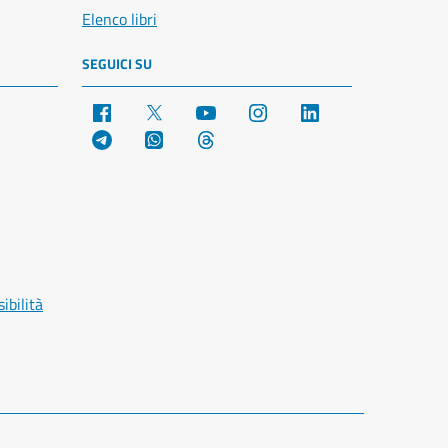
Elenco libri
SEGUICI SU
Facebook
X
YouTube
Instagram
LinkedIn
Telegram
WhatsApp
Threads
ibilità