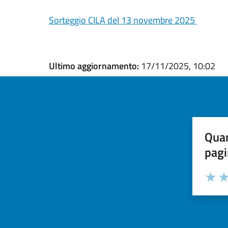
Sorteggio CILA del 13 novembre 2025
Ultimo aggiornamento:
17/11/2025, 10:02
Quan
pagi
Valuta la
Selezi
Valuta 
Val