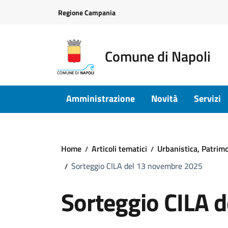
Vai ai contenuti
Vai al footer
Regione Campania
Comune di Napoli
Amministrazione
Novità
Servizi
Home
Articoli tematici
Urbanistica, Patrimon
Sorteggio CILA del 13 novembre 2025
Sorteggio CILA 