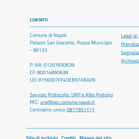
CONTATTI
Comune di Napoli
Leggi le
Palazzo San Giacomo, Piazza Municipio
Prenota
- 80133
Segnalaz
Richiest
P. IVA: 01207650639
CF: 80014890638
LEI: 8156007FF4DEB97ABA09
Servizio Protocollo, URP e Albo Pretorio
PEC:
urp@pec.comune.napoli.it
Centralino unico:
0817951111
Sito di archivio
Crediti
Mappa del sito