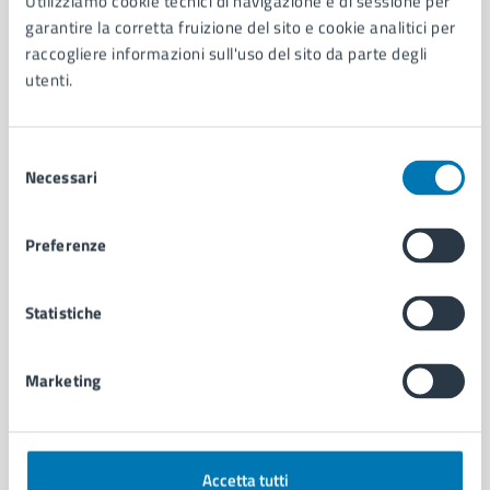
Utilizziamo cookie tecnici di navigazione e di sessione per
Aree amministrative
garantire la corretta fruizione del sito e cookie analitici per
Organi di governo
raccogliere informazioni sull'uso del sito da parte degli
Municipalità
utenti.
Uffici
Enti e fondazioni
Politici
Selezione
Personale amministrativo
Necessari
del
Documenti e dati
consenso
Intranet, posta aziendale e protocollo
Preferenze
CATEGORIE DI SERVIZIO
Statistiche
Ambiente
Anagrafe e stato civile
Marketing
Autorizzazioni
Cultura e tempo libero
Documenti e certificati
Educazione e formazione
Accetta tutti