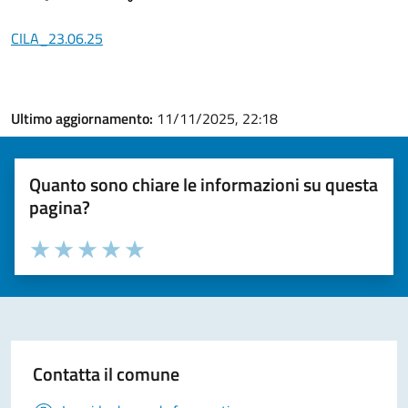
CILA_23.06.25
Ultimo aggiornamento:
11/11/2025, 22:18
Quanto sono chiare le informazioni su questa
pagina?
Valuta la chiarezza delle informazioni (da 1 a 5 stelle)
Seleziona il numero di stelle per valutare la chiarezza delle i
Valuta 1 stelle su 5
Valuta 2 stelle su 5
Valuta 3 stelle su 5
Valuta 4 stelle su 5
Valuta 5 stelle su 5
Contatta il comune