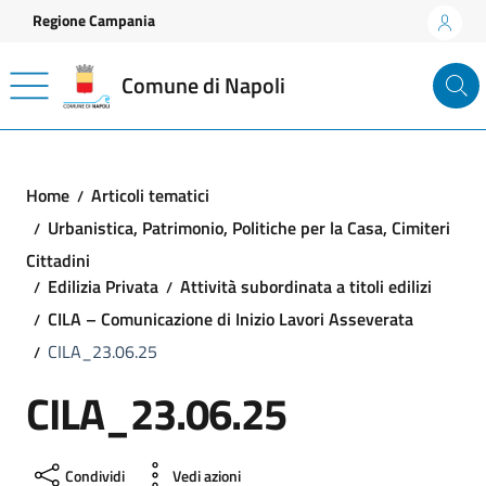
Vai ai contenuti
Vai al footer
Regione Campania
Comune di Napoli
Home
Articoli tematici
Urbanistica, Patrimonio, Politiche per la Casa, Cimiteri
Cittadini
Edilizia Privata
Attività subordinata a titoli edilizi
CILA – Comunicazione di Inizio Lavori Asseverata
CILA_23.06.25
CILA_23.06.25
Condividi
Vedi azioni