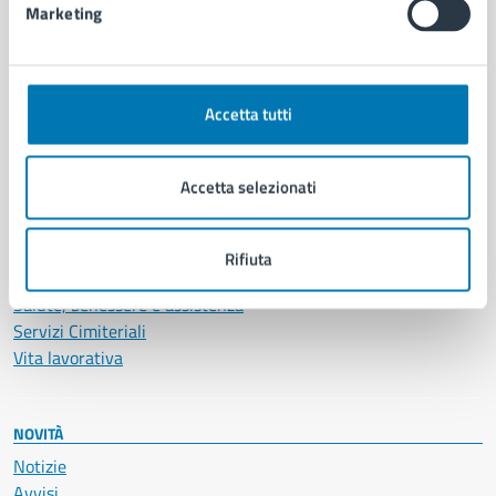
Marketing
CATEGORIE DI SERVIZIO
Ambiente
Accetta tutti
Anagrafe e stato civile
Autorizzazioni
Cultura e tempo libero
Accetta selezionati
Documenti e certificati
Educazione e formazione
Giustizia e sicurezza pubblica
Rifiuta
Imprese e commercio
Salute, benessere e assistenza
Servizi Cimiteriali
Vita lavorativa
NOVITÀ
Notizie
Avvisi