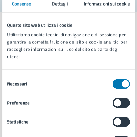
Consenso
Dettagli
Informazioni sui cookie
Questo sito web utilizza i cookie
Utilizziamo cookie tecnici di navigazione e di sessione per
garantire la corretta fruizione del sito e cookie analitici per
Comune di Napoli
raccogliere informazioni sull'uso del sito da parte degli
utenti.
AMMINISTRAZIONE
Aree amministrative
Selezione
Organi di governo
Necessari
del
Municipalità
consenso
Uffici
Preferenze
Enti e fondazioni
Politici
Personale amministrativo
Statistiche
Documenti e dati
Intranet, posta aziendale e protocollo