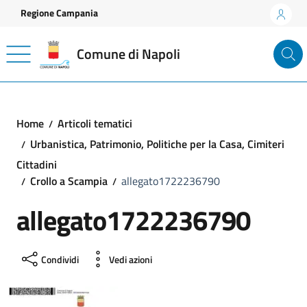
Vai ai contenuti
Vai al footer
Regione Campania
Comune di Napoli
Home
Articoli tematici
Urbanistica, Patrimonio, Politiche per la Casa, Cimiteri
Cittadini
Crollo a Scampia
allegato1722236790
allegato1722236790
Condividi
Vedi azioni