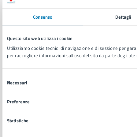
LEI: 8156007FF4DEB97ABA09
Consenso
Dettagli
Servizio Protocollo, URP e Albo Pretorio
PEC:
urp@pec.comune.napoli.it
Centralino unico:
0817951111
Questo sito web utilizza i cookie
Leggi le FAQ
Utilizziamo cookie tecnici di navigazione e di sessione per garant
Prenotazione appuntamento
per raccogliere informazioni sull'uso del sito da parte degli uten
Segnalazione disservizio
Richiesta assistenza
Amministrazione trasparente
Selezione
Necessari
Informativa privacy
del
Cookie Policy
consenso
Social Media Policy
Preferenze
Note legali
Notifica atti giudiziari
Dichiarazione di accessibilità
Statistiche
Segnalazione problemi di accessibilità
Piano di miglioramento del sito