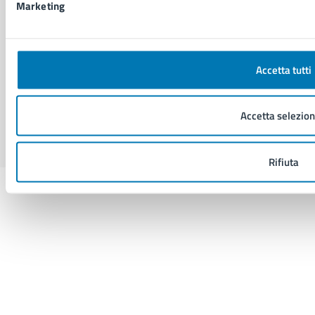
Marketing
SEGUICI SU
Facebook
X
YouTube
Instagram
LinkedIn
Telegram
WhatsApp
Threa
Accetta tutti
Sito di archivio
Crediti
Mappa del sito
Accetta selezion
Rifiuta