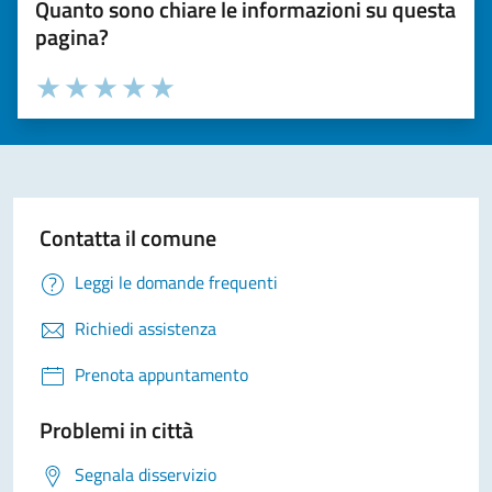
Quanto sono chiare le informazioni su questa
pagina?
Valuta la chiarezza delle informazioni (da 1 a 5 stelle)
Seleziona il numero di stelle per valutare la chiarezza delle i
Valuta 1 stelle su 5
Valuta 2 stelle su 5
Valuta 3 stelle su 5
Valuta 4 stelle su 5
Valuta 5 stelle su 5
Contatta il comune
Leggi le domande frequenti
Richiedi assistenza
Prenota appuntamento
Problemi in città
Segnala disservizio